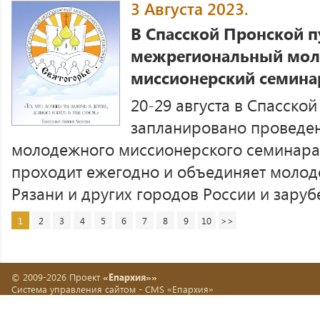
3 Августа 2023.
В Спасской Пронской п
межрегиональный мо
миссионерский семина
20-29 августа в Спасско
запланировано проведе
молодежного миссионерского семинара
проходит ежегодно и объединяет молод
Рязани и других городов России и зарубе
1
2
3
4
5
6
7
8
9
10
>>
© 2009-2026 Проект
«Епархия»»
Система управления сайтом -
CMS «Епархия»