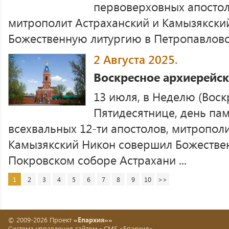
первоверховных апостол
митрополит Астраханский и Камызякски
Божественную литургию в Петропавловско
2 Августа 2025.
Воскресное архиерейс
13 июля, в Неделю (Воск
Пятидесятнице, день пам
всехвальных 12-ти апостолов, митропол
Камызякский Никон совершил Божестве
Покровском соборе Астрахани ...
1
2
3
4
5
6
7
8
9
10
>>
© 2009-2026 Проект
«Епархия»»
Система управления сайтом -
CMS «Епархия»