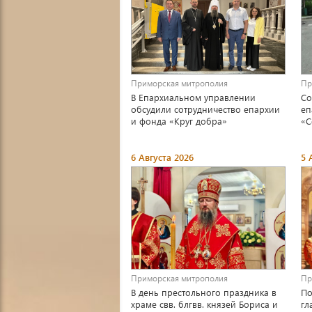
Приморская митрополия
Пр
В Епархиальном управлении
Со
обсудили сотрудничество епархии
еп
и фонда «Круг добра»
«С
6 Августа 2026
5 
Приморская митрополия
Пр
В день престольного праздника в
По
храме свв. блгвв. князей Бориса и
гл