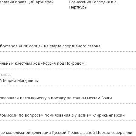
зглавил правящий архиерей
Вознесения Господня в с.
Пертнуры
боксеров «Приморца» на старте спортивного сезона
ильный крестный ход «Россия под Покровом»
пархия
ной Марии Магдалины
овершили паломническую поездку по святым местам Волги
 Комиссии по вопросам помилования с участием клирика епархии
таве молодёжной делегации Русской Православной Церкви совершили