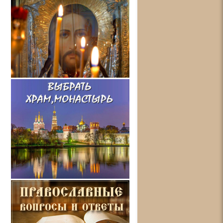
s/2026/8/1786004466_00_AgACAgIAAxkBAAJMVGp0N7wEa8XBaeJasFfAaIaJRYMS
g