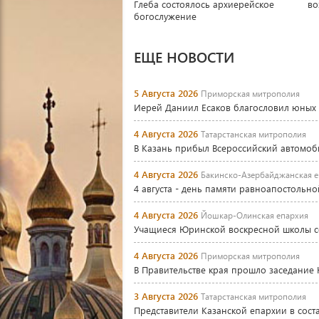
Глеба состоялось архиерейское
во
богослужение
ЕЩЕ НОВОСТИ
5 Августа 2026
Приморская митрополия
Иерей Даниил Есаков благословил юных 
4 Августа 2026
Татарстанская митрополия
В Казань прибыл Всероссийский автомоб
4 Августа 2026
Бакинско-Азербайджанская е
4 августа - день памяти равноапостоль
4 Августа 2026
Йошкар-Олинская епархия
Учащиеся Юринской воскресной школы с
4 Августа 2026
Приморская митрополия
В Правительстве края прошло заседание
3 Августа 2026
Татарстанская митрополия
Представители Казанской епархии в сос