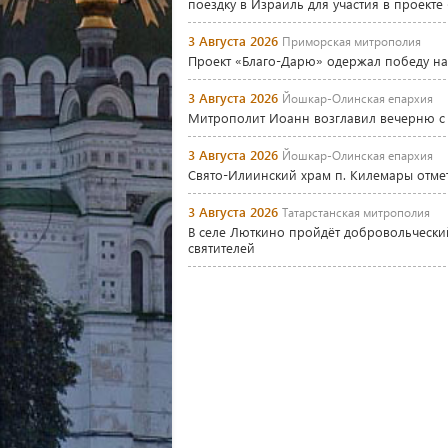
поездку в Израиль для участия в проек
3 Августа 2026
Приморская митрополия
Проект «Благо-Дарю» одержал победу на
3 Августа 2026
Йошкар-Олинская епархия
Митрополит Иоанн возглавил вечерню с
3 Августа 2026
Йошкар-Олинская епархия
Свято-Илиинский храм п. Килемары отме
3 Августа 2026
Татарстанская митрополия
В селе Люткино пройдёт добровольчески
святителей