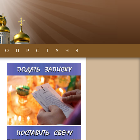
О
П
Р
С
Т
У
Ч
З