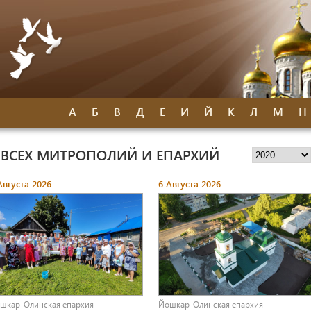
А
Б
В
Д
Е
И
Й
К
Л
М
Н
 ВСЕХ МИТРОПОЛИЙ И ЕПАРХИЙ
Августа 2026
6 Августа 2026
шкар-Олинская епархия
Йошкар-Олинская епархия