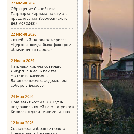
27 Июня 2026
Обращение Святейшего
Патриарха Кирилла по случаю
празднования Всероссийского
дня молодежи
22 Июня 2026
Святейший Патриарх Кирилл:
«Церковь всегда была фактором
объединения народа»
2 Июня 2026
Патриарх Кирилл совершил
Литургию в день памяти
святителя Алексия в
Богоявленском кафедральном
соборе в Елохове
24 Мая 2026
Президент России В.В. Путин
поздравил Святейшего Патриарха
Кирилла с днем тезоименитства
12 Мая 2026
Состоялось избрание нового
Предстоятеля Грузинской