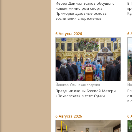
Иерей Даниил Есаков обсудил с
В 
новым министром спорта
кр
Приморья духовные основы
Ку
воспитания спортсменов
6 Августа 2026
6 
Йошкар-Олинская епархия
Йо
Праздник иконы Божией Матери
Еп
«Почаевская» в селе Сумки
от
в 
6 Августа 2026
6 