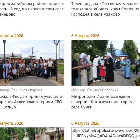
Горномарийском районе прошел
Телепередача «По святым местам»
естный ход по окрестностям села
телеканала «Союз»: храм Сретения
знецово
Господня в селе Азаново
Августа 2026
6 Августа 2026
шкар-Олинская епархия
Йошкар-Олинская епархия
ископ Феофан принял участие в
Митрополит Иоанн возглавил
крытии Аллеи славы героям СВО
вечерние богослужения в храме
с. Сотнур
села Сумки
Августа 2026
6 Августа 2026
https://tatmitropolia.ru/www/new
iHHlEBNyMvAQADAgADdwADPQQ.jp