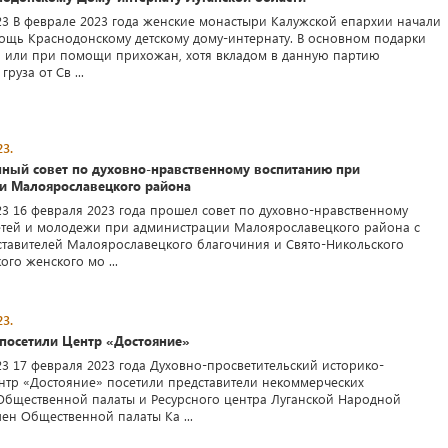
23 В феврале 2023 года женские монастыри Калужской епархии начали
ощь Краснодонскому детскому дому-интернату. В основном подарки
 или при помощи прихожан, хотя вкладом в данную партию
руза от Св ...
3.
ный совет по духовно-нравственному воспитанию при
и Малоярославецкого района
23 16 февраля 2023 года прошел совет по духовно-нравственному
тей и молодежи при администрации Малоярославецкого района с
ставителей Малоярославецкого благочиния и Свято-Никольского
го женского мо ...
3.
 посетили Центр «Достояние»
23 17 февраля 2023 года Духовно-просветительский историко-
нтр «Достояние» посетили представители некоммерческих
Общественной палаты и Ресурсного центра Луганской Народной
лен Общественной палаты Ка ...