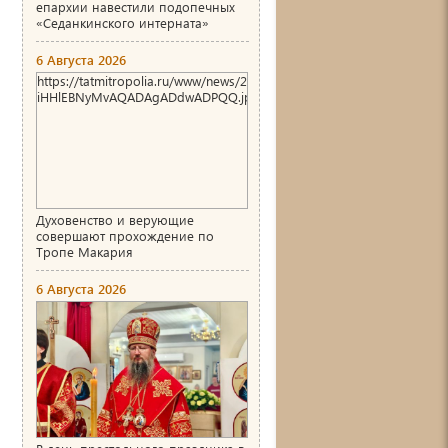
епархии навестили подопечных
«Седанкинского интерната»
6 Августа 2026
https://tatmitropolia.ru/www/news/2026/8/1786004466_00_AgACAg
iHHlEBNyMvAQADAgADdwADPQQ.jpg
Духовенство и верующие
совершают прохождение по
Тропе Макария
6 Августа 2026