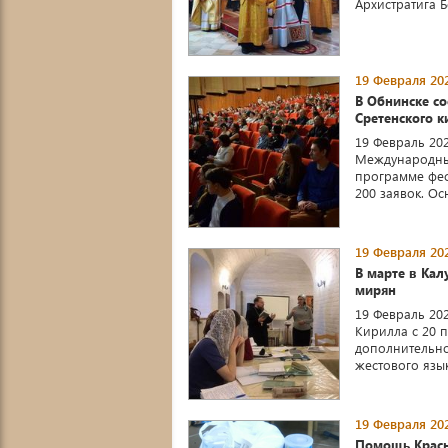
Архистратига 
19 Февраля 202
В Обнинске со
Сретенского к
19 Февраль 202
Международный
программе фес
200 заявок. Осн
19 Февраля 202
В марте в Кал
мирян
19 Февраль 20
Кирилла с 20 
дополнительно
жестового язык
19 Февраля 202
Помощь Красн