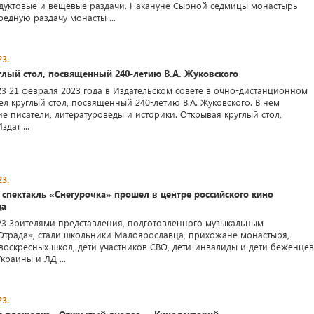
уктовые и вещевые раздачи. Накануне Сырной седмицы монастырь
едную раздачу монасты ...
3.
глый стол, посвященный 240-летию В.А. Жуковского
23 21 февраля 2023 года в Издательском совете в очно-дистанционном
л круглый стол, посвященный 240-летию В.А. Жуковского. В нем
е писатели, литературоведы и историки. Открывая круглый стол,
дат ...
3.
спектакль «Снегурочка» прошел в центре российского кино
ца
23 Зрителями представления, подготовленного музыкальным
Отрада», стали школьники Малоярославца, прихожане монастыря,
воскресных школ, дети участников СВО, дети-инвалиды и дети беженцев
краины и ЛД ...
3.