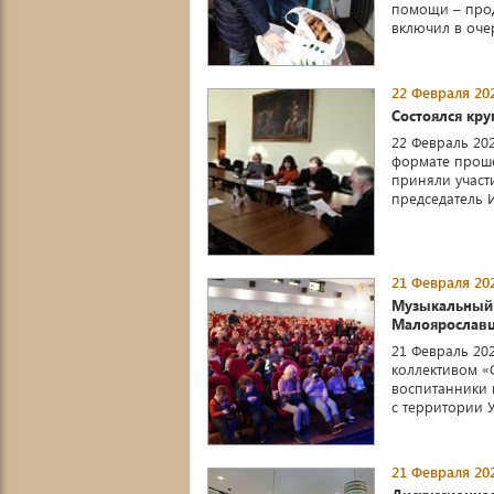
помощи – прод
включил в очер
22 Февраля 202
Состоялся кру
22 Февраль 20
формате проше
приняли участи
председатель Из
21 Февраля 202
Музыкальный 
Малоярослав
21 Февраль 20
коллективом «
воспитанники 
с территории У
21 Февраля 202