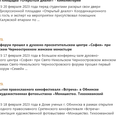
я площадка «Открытый диалог» - Кинолекторий
23 20 февраля 2023 года перед студентами раскрыл свои двери
 Дискуссионной площадки «Открытый диалог» Координационного
ак гость и эксперт на мероприятии присутствовал помощник
Калужской епархии по ...
3.
 форум прошел в духовно-просветительском центре «София» при
ском Черноостровком женском монастыре
23 17 февраля 2023 года в большом конференц-зале духовно-
кого центра «София» при Свято-Никольском Черноостровском женском
амках Свято-Никольского Черноостровского форума прошел первый
орум «Семейн ...
3.
рытия православного кинофестиваля «Встреча» в Обнинске
 художественная фотовыставка «Монашество. Тихоокеанский
3 18 февраля 2023 года в Доме ученых г. Обнинска в рамках открытия
родного православного Сретенского кинофестиваля «Встреча»
езентация художественной фотовыставки «Монашество. Тихоокеанский