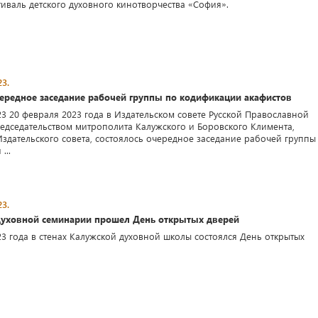
тиваль детского духовного кинотворчества «София».
3.
чередное заседание рабочей группы по кодификации акафистов
23 20 февраля 2023 года в Издательском совете Русской Православной
едседательством митрополита Калужского и Боровского Климента,
Издательского совета, состоялось очередное заседание рабочей группы
...
3.
духовной семинарии прошел День открытых дверей
23 года в стенах Калужской духовной школы состоялся День открытых