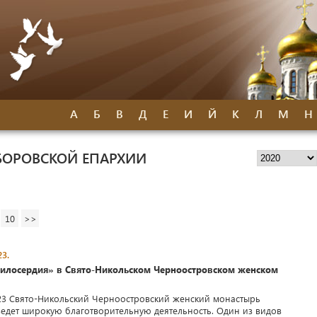
А
Б
В
Д
Е
И
Й
К
Л
М
Н
БОРОВСКОЙ ЕПАРХИИ
10
>>
3.
илосердия» в Свято-Никольском Черноостровском женском
23 Свято-Никольский Черноостровский женский монастырь
едет широкую благотворительную деятельность. Один из видов