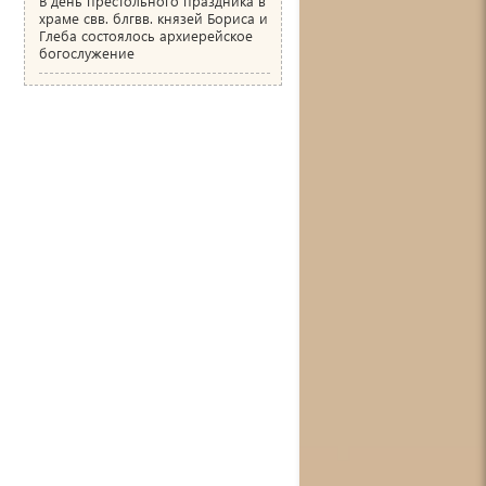
В день престольного праздника в
храме свв. блгвв. князей Бориса и
Глеба состоялось архиерейское
богослужение