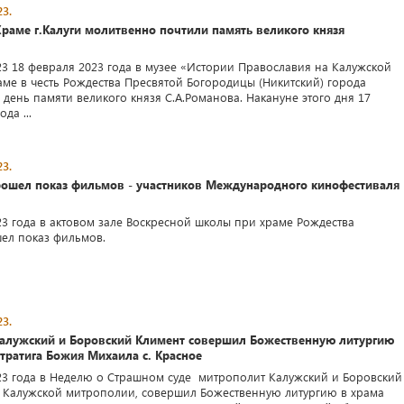
3.
раме г.Калуги молитвенно почтили память великого князя
23 18 февраля 2023 года в музее «Истории Православия на Калужской
аме в честь Рождества Пресвятой Богородицы (Никитский) города
день памяти великого князя С.А.Романова. Накануне этого дня 17
да ...
3.
рошел показ фильмов - участников Международного кинофестиваля
23 года в актовом зале Воскресной школы при храме Рождества
ел показ фильмов.
3.
алужский и Боровский Климент совершил Божественную литургию
тратига Божия Михаила с. Красное
23 года в Неделю о Страшном суде митрополит Калужский и Боровский
а Калужской митрополии, совершил Божественную литургию в храма