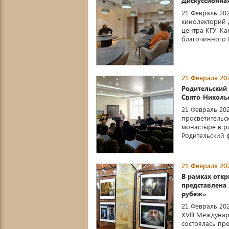
Дискуссионна
21 Февраль 20
кинолекторий
центра КГУ. К
благочинного 
21 Февраля 202
Родительский
Свято-Николь
21 Февраль 20
просветительс
монастыре в р
Родительский ф
21 Февраля 202
В рамках отк
представлена
рубеж»
21 Февраль 202
XVIII Междуна
состоялась пр