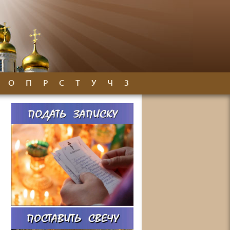
О
П
Р
С
Т
У
Ч
З