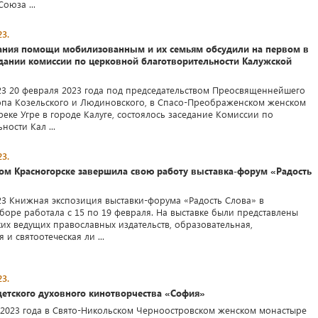
оюза ...
3.
ания помощи мобилизованным и их семьям обсудили на первом в
едании комиссии по церковной благотворительности Калужской
23 20 февраля 2023 года под председательством Преосвященнейшего
опа Козельского и Людиновского, в Спасо-Преображенском женском
еке Угре в городе Калуге, состоялось заседание Комиссии по
ности Кал ...
3.
ом Красногорске завершила свою работу выставка-форум «Радость
23 Книжная экспозиция выставки-форума «Радость Слова» в
боре работала с 15 по 19 февраля. На выставке были представлены
ких ведущих православных издательств, образовательная,
 и святоотеческая ли ...
3.
детского духовного кинотворчества «София»
 2023 года в Свято-Никольском Черноостровском женском монастыре