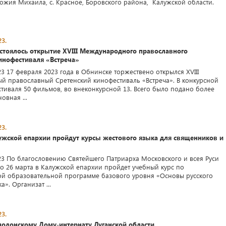
Божия Михаила, с. Красное, Боровского района, Калужской области.
3.
стоялось открытие XVIII Международного православного
инофестиваля «Встреча»
3 17 февраля 2023 года в Обнинске торжествено открылся XVIII
 православный Сретенский кинофестиваль «Встреча». В конкурсной
тиваля 50 фильмов, во внеконкурсной 13. Всего было подано более
овная ...
3.
ужской епархии пройдут курсы жестового языка для священников и
23 По благословению Святейшего Патриарха Московского и всея Руси
по 26 марта в Калужской епархии пройдет учебный курс по
й образовательной программе базового уровня «Основы русского
а». Организат ...
3.
одонскому Дому-интернату Луганской области