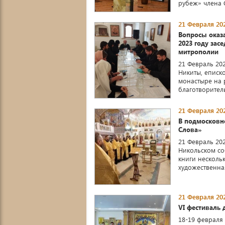
рубеж» члена С
21 Февраля 202
Вопросы оказ
2023 году зас
митрополии
21 Февраль 20
Никиты, еписк
монастыре на р
благотворитель
21 Февраля 202
В подмосковн
Слова»
21 Февраль 20
Никольском со
книги несколь
художественная
21 Февраля 202
VI фестиваль 
18-19 февраля