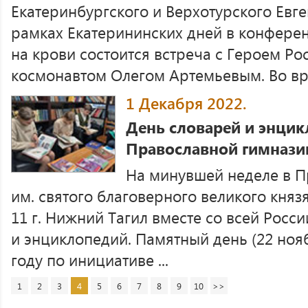
Екатеринбургского и Верхотурского Евге
рамках Екатерининских дней в конфере
на крови состоится встреча с Героем Ро
космонавтом Олегом Артемьевым. Во вре
1 Декабря 2022.
День словарей и энцик
Православной гимнази
На минувшей неделе в П
им. святого благоверного великого кня
11 г. Нижний Тагил вместе со всей Росс
и энциклопедий. Памятный день (22 ноя
году по инициативе ...
1
2
3
4
5
6
7
8
9
10
>>