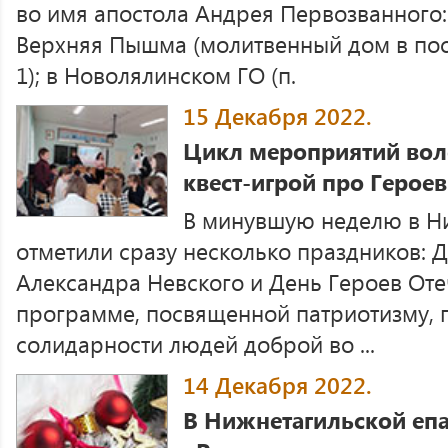
во имя апостола Андрея Первозванного:
Верхняя Пышма (молитвенный дом в посе
1); в Новолялинском ГО (п.
15 Декабря 2022.
Цикл мероприятий вол
квест-игрой про Героев
В минувшую неделю в Н
отметили сразу несколько праздников: Д
Александра Невского и День Героев Оте
программе, посвященной патриотизму, 
солидарности людей доброй во ...
14 Декабря 2022.
В Нижнетагильской епа