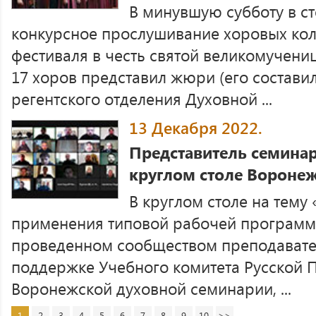
В минувшую субботу в с
конкурсное прослушивание хоровых кол
фестиваля в честь святой великомучени
17 хоров представил жюри (его состави
регентского отделения Духовной ...
13 Декабря 2022.
Представитель семинар
круглом столе Вороне
В круглом столе на тему
применения типовой рабочей программы
проведенном сообществом преподавате
поддержке Учебного комитета Русской 
Воронежской духовной семинарии, ...
1
2
3
4
5
6
7
8
9
10
>>