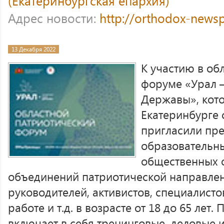
(Екатеринбургская епархия)
Адрес новости:
http://orthodox-newsp
13 Декабря 2022
К участию в об
форуме «Урал 
Державы», кот
Екатеринбурге с
пригласили пре
образовательн
общественных 
объединений патриотической направлен
руководителей, активистов, специалисто
работе и т.д. в возрасте от 18 до 65 ле
включает в себя тренинговые, деловые 