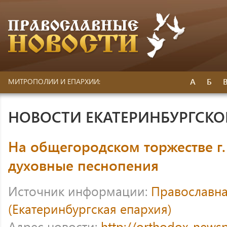
А
Б
МИТРОПОЛИИ И ЕПАРХИИ:
НОВОСТИ ЕКАТЕРИНБУРГСК
На общегородском торжестве г.
духовные песнопения
Источник информации:
Православна
(Екатеринбургская епархия)
Адрес новости:
http://orthodox-newsp