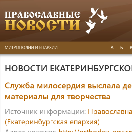
А
Б
МИТРОПОЛИИ И ЕПАРХИИ:
НОВОСТИ ЕКАТЕРИНБУРГСК
Служба милосердия выслала д
материалы для творчества
Источник информации:
Православна
(Екатеринбургская епархия)
Адрес новости:
http://orthodox-newsp