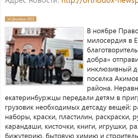
14 Декабря 2022
В ноябре Прав
милосердия в Е
благотворител
добра» отправи
инклюзивный де
поселка Акимо
района. Нерав
екатеринбуржцы передали детям в при
грузовик необходимых детсаду вещей: 
наборы, краски, пластилин, раскраски, 
карандаши, кисточки, книги, игрушки, 
бижутерию, бытовую химию и строитель