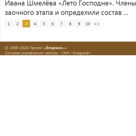
Ивана Шмелёва «Лето Господне». Члены
заочного этапа и определили состав ...
1
2
3
4
5
6
7
8
9
10
>>
© 2009-2026 Проект
«Епархия»»
Система управления сайтом -
CMS «Епархия»