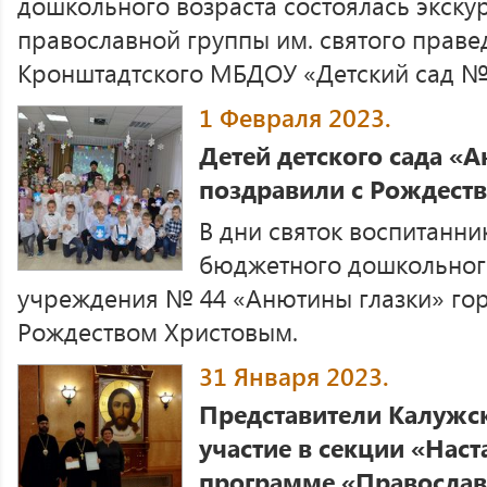
дошкольного возраста состоялась экску
православной группы им. святого прав
Кронштадтского МБДОУ «Детский сад № 
1 Февраля 2023.
Детей детского сада «
поздравили с Рождест
В дни святок воспитанн
бюджетного дошкольног
учреждения № 44 «Анютины глазки» гор
Рождеством Христовым.
31 Января 2023.
Представители Калужс
участие в секции «Наст
программе «Православ