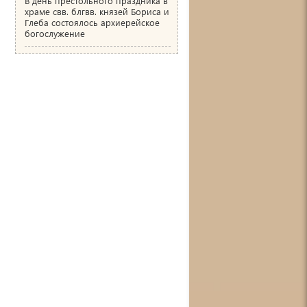
В день престольного праздника в
храме свв. блгвв. князей Бориса и
Глеба состоялось архиерейское
богослужение