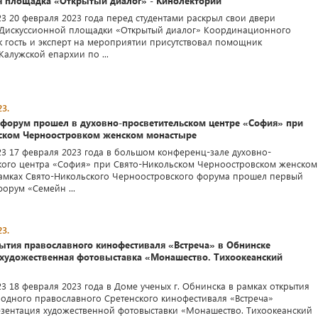
я площадка «Открытый диалог» - Кинолекторий
23 20 февраля 2023 года перед студентами раскрыл свои двери
 Дискуссионной площадки «Открытый диалог» Координационного
ак гость и эксперт на мероприятии присутствовал помощник
Калужской епархии по ...
3.
 форум прошел в духовно-просветительском центре «София» при
ском Черноостровком женском монастыре
23 17 февраля 2023 года в большом конференц-зале духовно-
кого центра «София» при Свято-Никольском Черноостровском женском
амках Свято-Никольского Черноостровского форума прошел первый
орум «Семейн ...
3.
рытия православного кинофестиваля «Встреча» в Обнинске
 художественная фотовыставка «Монашество. Тихоокеанский
3 18 февраля 2023 года в Доме ученых г. Обнинска в рамках открытия
родного православного Сретенского кинофестиваля «Встреча»
езентация художественной фотовыставки «Монашество. Тихоокеанский