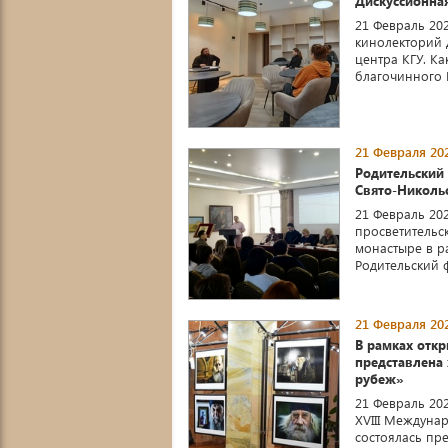
Дискуссионна
21 Февраль 20
кинолекторий
центра КГУ. К
благочинного 
21 Февраля 202
Родительский
Свято-Николь
21 Февраль 20
просветительс
монастыре в р
Родительский ф
21 Февраля 202
В рамках отк
представлена
рубеж»
21 Февраль 202
XVIII Междуна
состоялась пр