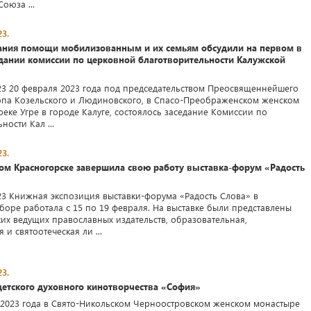
оюза ...
3.
ания помощи мобилизованным и их семьям обсудили на первом в
едании комиссии по церковной благотворительности Калужской
23 20 февраля 2023 года под председательством Преосвященнейшего
опа Козельского и Людиновского, в Спасо-Преображенском женском
еке Угре в городе Калуге, состоялось заседание Комиссии по
ности Кал ...
3.
ом Красногорске завершила свою работу выставка-форум «Радость
23 Книжная экспозиция выставки-форума «Радость Слова» в
боре работала с 15 по 19 февраля. На выставке были представлены
ких ведущих православных издательств, образовательная,
 и святоотеческая ли ...
3.
детского духовного кинотворчества «София»
 2023 года в Свято-Никольском Черноостровском женском монастыре