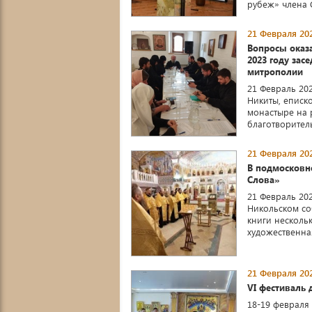
рубеж» члена С
21 Февраля 202
Вопросы оказ
2023 году зас
митрополии
21 Февраль 20
Никиты, еписк
монастыре на р
благотворитель
21 Февраля 202
В подмосковн
Слова»
21 Февраль 20
Никольском со
книги несколь
художественная
21 Февраля 202
VI фестиваль 
18-19 февраля