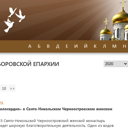
А
Б
В
Д
Е
И
Й
К
Л
М
Н
БОРОВСКОЙ ЕПАРХИИ
10
>>
3.
илосердия» в Свято-Никольском Черноостровском женском
23 Свято-Никольский Черноостровский женский монастырь
едет широкую благотворительную деятельность. Один из видов