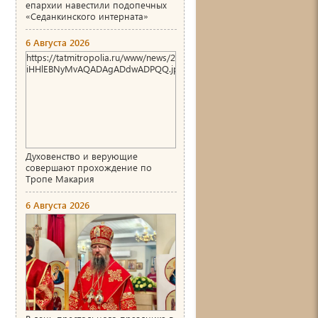
епархии навестили подопечных
«Седанкинского интерната»
6 Августа 2026
https://tatmitropolia.ru/www/news/2026/8/1786004466_00_AgACAg
iHHlEBNyMvAQADAgADdwADPQQ.jpg
Духовенство и верующие
совершают прохождение по
Тропе Макария
6 Августа 2026