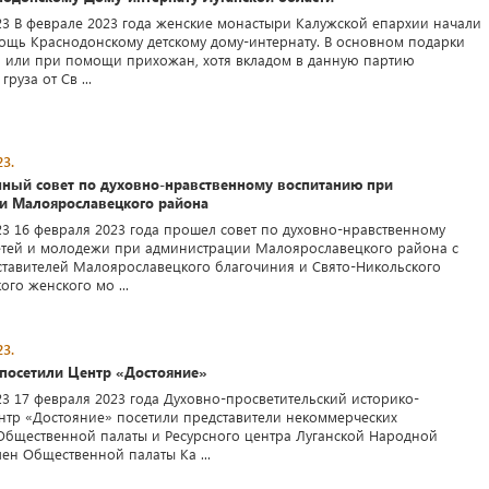
23 В феврале 2023 года женские монастыри Калужской епархии начали
ощь Краснодонскому детскому дому-интернату. В основном подарки
 или при помощи прихожан, хотя вкладом в данную партию
руза от Св ...
3.
ный совет по духовно-нравственному воспитанию при
и Малоярославецкого района
23 16 февраля 2023 года прошел совет по духовно-нравственному
тей и молодежи при администрации Малоярославецкого района с
ставителей Малоярославецкого благочиния и Свято-Никольского
го женского мо ...
3.
 посетили Центр «Достояние»
23 17 февраля 2023 года Духовно-просветительский историко-
нтр «Достояние» посетили представители некоммерческих
Общественной палаты и Ресурсного центра Луганской Народной
лен Общественной палаты Ка ...