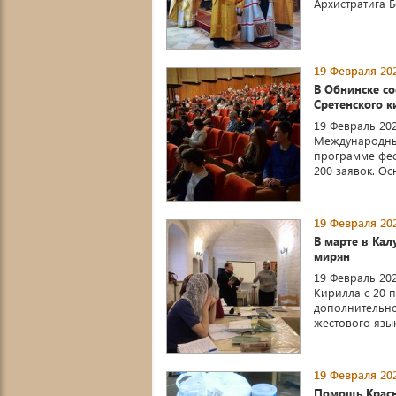
Архистратига 
19 Февраля 202
В Обнинске со
Сретенского к
19 Февраль 202
Международный
программе фес
200 заявок. Осн
19 Февраля 202
В марте в Кал
мирян
19 Февраль 20
Кирилла с 20 
дополнительно
жестового язык
19 Февраля 202
Помощь Красн