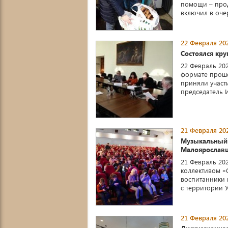
помощи – прод
включил в очер
22 Февраля 202
Состоялся кру
22 Февраль 20
формате проше
приняли участи
председатель Из
21 Февраля 202
Музыкальный 
Малоярослав
21 Февраль 20
коллективом «
воспитанники 
с территории У
21 Февраля 202