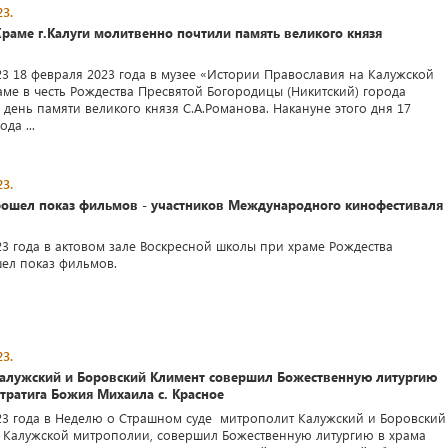
3.
раме г.Калуги молитвенно почтили память великого князя
23 18 февраля 2023 года в музее «Истории Православия на Калужской
аме в честь Рождества Пресвятой Богородицы (Никитский) города
день памяти великого князя С.А.Романова. Накануне этого дня 17
да ...
3.
рошел показ фильмов - участников Международного кинофестиваля
23 года в актовом зале Воскресной школы при храме Рождества
ел показ фильмов.
3.
алужский и Боровский Климент совершил Божественную литургию
тратига Божия Михаила с. Красное
23 года в Неделю о Страшном суде митрополит Калужский и Боровский
а Калужской митрополии, совершил Божественную литургию в храма