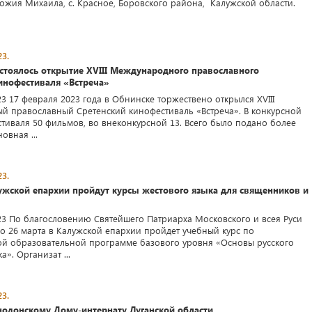
Божия Михаила, с. Красное, Боровского района, Калужской области.
3.
стоялось открытие XVIII Международного православного
инофестиваля «Встреча»
3 17 февраля 2023 года в Обнинске торжествено открылся XVIII
 православный Сретенский кинофестиваль «Встреча». В конкурсной
тиваля 50 фильмов, во внеконкурсной 13. Всего было подано более
овная ...
3.
ужской епархии пройдут курсы жестового языка для священников и
23 По благословению Святейшего Патриарха Московского и всея Руси
по 26 марта в Калужской епархии пройдет учебный курс по
й образовательной программе базового уровня «Основы русского
а». Организат ...
3.
одонскому Дому-интернату Луганской области