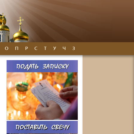
О
П
Р
С
Т
У
Ч
З