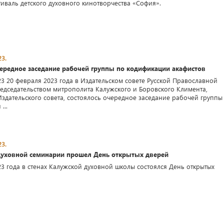
тиваль детского духовного кинотворчества «София».
3.
чередное заседание рабочей группы по кодификации акафистов
23 20 февраля 2023 года в Издательском совете Русской Православной
едседательством митрополита Калужского и Боровского Климента,
Издательского совета, состоялось очередное заседание рабочей группы
...
3.
духовной семинарии прошел День открытых дверей
23 года в стенах Калужской духовной школы состоялся День открытых