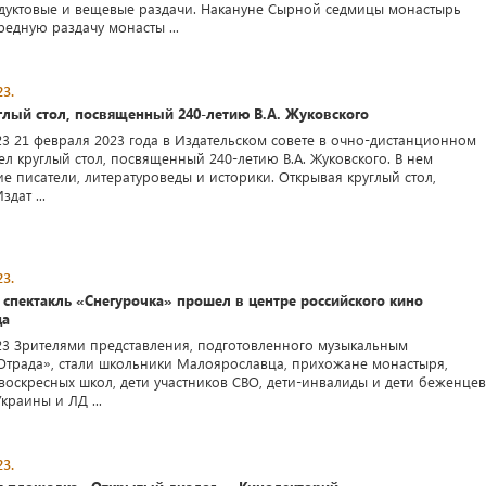
уктовые и вещевые раздачи. Накануне Сырной седмицы монастырь
едную раздачу монасты ...
3.
глый стол, посвященный 240-летию В.А. Жуковского
23 21 февраля 2023 года в Издательском совете в очно-дистанционном
л круглый стол, посвященный 240-летию В.А. Жуковского. В нем
е писатели, литературоведы и историки. Открывая круглый стол,
дат ...
3.
спектакль «Снегурочка» прошел в центре российского кино
ца
23 Зрителями представления, подготовленного музыкальным
Отрада», стали школьники Малоярославца, прихожане монастыря,
воскресных школ, дети участников СВО, дети-инвалиды и дети беженцев
краины и ЛД ...
3.