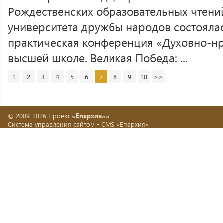
Рождественских образовательных чтений
университета дружбы народов состоялас
практическая конференция «Духовно-нр
высшей школе. Великая Победа: ...
1
2
3
4
5
6
7
8
9
10
>>
© 2009-2026 Проект
«Епархия»»
Система управления сайтом -
CMS «Епархия»