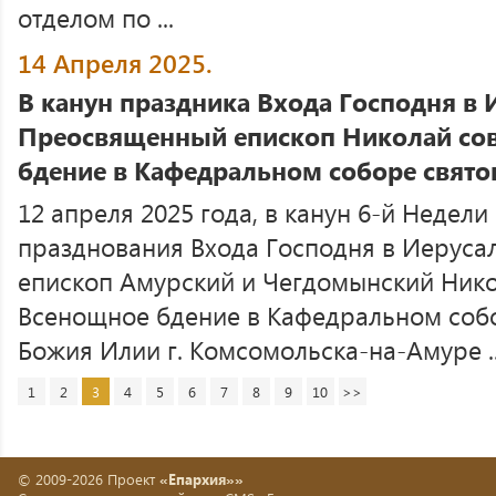
отделом по ...
14 Апреля 2025.
В канун праздника Входа Господня в
Преосвященный епископ Николай со
бдение в Кафедральном соборе свято
12 апреля 2025 года, в канун 6-й Недели
празднования Входа Господня в Иерус
епископ Амурский и Чегдомынский Ник
Всенощное бдение в Кафедральном собо
Божия Илии г. Комсомольска-на-Амуре ..
1
2
3
4
5
6
7
8
9
10
>>
© 2009-2026 Проект
«Епархия»»