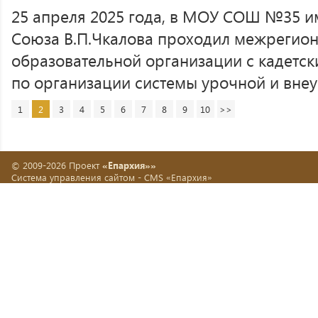
25 апреля 2025 года, в МОУ СОШ №35 и
Союза В.П.Чкалова проходил межрегио
образовательной организации с кадетс
по организации системы урочной и внеу
1
2
3
4
5
6
7
8
9
10
>>
© 2009-2026 Проект
«Епархия»»
Система управления сайтом -
CMS «Епархия»