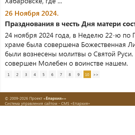
Хабаровске, где ...
26 Ноября 2024.
Празднования в честь Дня матери со
24 ноября 2024 года, в Неделю 22-ю по 
храме была совершена Божественная Ли
были вознесены молитвы о Святой Руси.
совершен Молебен о воинстве нашем.
1
2
3
4
5
6
7
8
9
10
>>
© 2009-2026 Проект
«Епархия»»
Система управления сайтом -
CMS «Епархия»