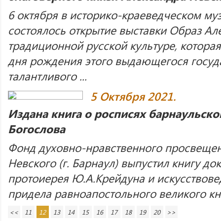
6 октября в историко-краеведческом му
состоялось открытие выставки Образ Ал
традиционной русской культуре, котора
дня рождения этого выдающегося госуда
талантливого ...
5 Октября 2021.
Издана книга о росписях барнаульско
Богослова
Фонд духовно-нравственного просвещен
Невского (г. Барнаул) выпустил книгу до
протоиерея Ю.А.Крейдуна и искусствове
придела равноапостольного великого кня
<<
11
12
13
14
15
16
17
18
19
20
>>