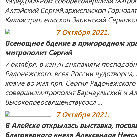
кафедральном соборесовершили митроп
Алтайский Сергий,архиепископ Горноал
Каллистрат, епископ Заринский Серапион 
7 Октября 2021.
Всенощное бдение в пригородном хр
митрополит Сергий
7 октября, в канун дняпамяти преподобн
Радонежского, всея России чудотворца,
храме во имя прп. Сергия Радонежского 
совершилмитрополит Барнаульский и Алт
Высокопреосвященствусосл ...
7 Октября 2021.
В Алейске открылась выставка, посв
благоверного князя Александра Невс