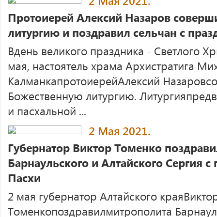
2 Мая 2021.
Протоиерей Алексий Назаров соверш
литургию и поздравил сельчан с пра
Вдень великого праздника - Светлого Хр
мая, настоятель храма Архистратига Мих
КалманкапротоиерейАлексий Назаровс
Божественную литургию. Литургияпред
и пасхальной ...
2 Мая 2021.
Губернатор Виктор Томенко поздрав
Барнаульского и Алтайского Сергия с
Пасхи
2 мая губернатор Алтайского краяВикто
Томенкопоздравилмитрополита Барнауль