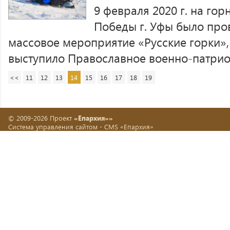
9 февраля 2020 г. на го
Победы г. Уфы было про
массовое мероприятие «Русские горки»,
выступило Православное военно-патриот
<<
11
12
13
14
15
16
17
18
19
© 2009-2026 Проект
«Епархия»»
Система управления сайтом -
CMS «Епархия»