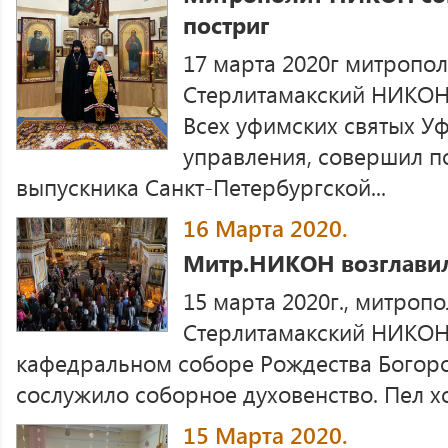
постриг
17 марта 2020г митропо
Стерлитамакский НИКОН 
Всех уфимских святых У
управления, совершил п
выпускника Санкт-Петербургской...
16 Марта 2020.
Митр.НИКОН возглави
15 марта 2020г., митроп
Стерлитамакский НИКОН
кафедральном соборе Рождества Богоро
сослужило соборное духовенство. Пел хо
15 Марта 2020.