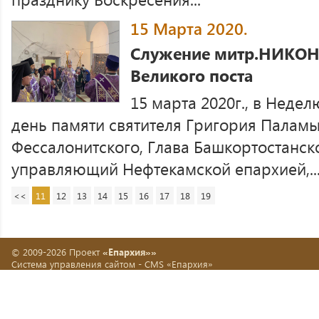
15 Марта 2020.
Служение митр.НИКОН
Великого поста
15 марта 2020г., в Недел
день памяти святителя Григория Паламы
Фессалонитского, Глава Башкортостанск
управляющий Нефтекамской епархией,..
<<
11
12
13
14
15
16
17
18
19
© 2009-2026 Проект
«Епархия»»
Система управления сайтом -
CMS «Епархия»