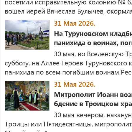
посетили исправительную колонию № 6. 
вошел иерей Вячеслав Булычев, окорм
31 Мая 2026.
На Туруновском кладб
панихида о воинах, по
30 мая, во Вселенскую 
субботу, на Аллее Героев Туруновского
панихида по всем погибшим воинам Рес
31 Мая 2026.
Митрополит Иоанн воз
бдение в Троицком хр
30 мая вечером, накану
Троицы или Пятидесятницы, митрополи