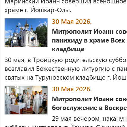
Марийский Иоанн совершил всенощное
храме г. Йошкар-Олы.
30 Мая 2026.
Митрополит Иоанн сов
панихиду в храме Всех
кладбище
30 мая, в Троицкую родительскую суббо
возглавил Божественную литургию с пан
святых на Туруновском кладбище г. Йо
30 Мая 2026.
Митрополит Иоанн сов
богослужение в Воскр
29 мая вечером, накану
субботы, митрополит Йошкар-Олинский