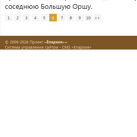
соседнюю Большую Оршу.
1
2
3
4
5
6
7
8
9
10
>>
© 2009-2026 Проект
«Епархия»»
Система управления сайтом -
CMS «Епархия»