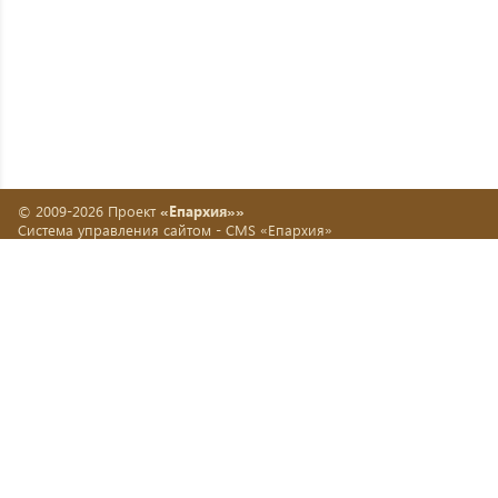
© 2009-2026 Проект
«Епархия»»
Система управления сайтом -
CMS «Епархия»