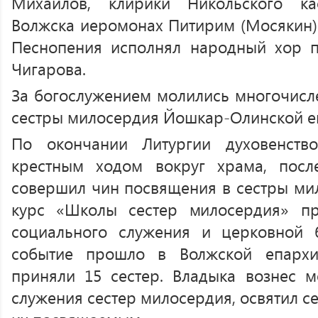
Михайлов, клирики Никольского ка
Волжска иеромонах Питирим (Мосякин) 
Песнопения исполнял народный хор п
Чигарова.
За богослужением молились многочисл
сестры милосердия Йошкар-Олинской е
По окончании Литургии духовенст
крестным ходом вокруг храма, пос
совершил чин посвящения в сестры мил
курс «Школы сестер милосердия» п
социального служения и церковной б
событие прошло в Волжской епархи
приняли 15 сестер. Владыка вознес м
служения сестер милосердия, освятил с