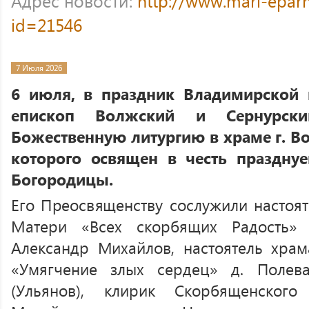
Адрес новости:
http://www.mari-eparh
id=21546
7 Июля 2026
6 июля, в праздник Владимирской
епископ Волжский и Сернурски
Божественную литургию в храме г. В
которого освящен в честь праздну
Богородицы.
Его Преосвященству сослужили настоя
Матери «Всех скорбящих Радость» 
Александр Михайлов, настоятель хра
«Умягчение злых сердец» д. Полев
(Ульянов), клирик Скорбященског