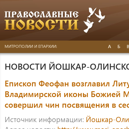
А
Б
МИТРОПОЛИИ И ЕПАРХИИ:
НОВОСТИ ЙОШКАР-ОЛИНСК
Епископ Феофан возглавил Лит
Владимирской иконы Божией М
совершил чин посвящения в се
Источник информации:
Йошкар-Оли