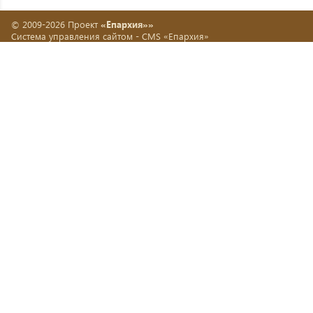
© 2009-2026 Проект
«Епархия»»
Система управления сайтом -
CMS «Епархия»