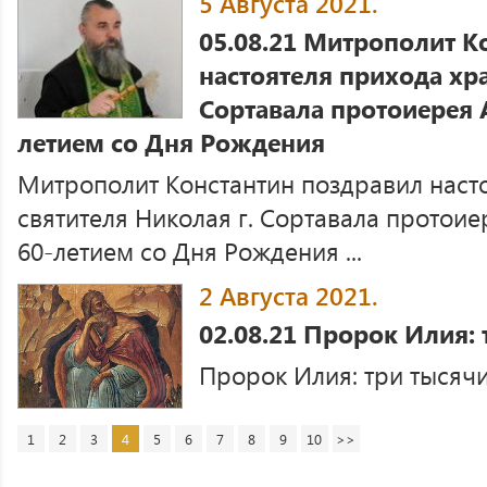
5 Августа 2021.
05.08.21 Митрополит К
настоятеля прихода хра
Сортавала протоиерея 
летием со Дня Рождения
Митрополит Константин поздравил наст
святителя Николая г. Сортавала протои
60-летием со Дня Рождения ...
2 Августа 2021.
02.08.21 Пророк Илия: 
Пророк Илия: три тысячи л
1
2
3
4
5
6
7
8
9
10
>>