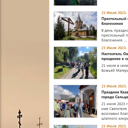
23 Июля 2023.
Престольный 
благочиния
В день праздн
престольный п
благочиния. ...
23 Июля 2023.
Настоятель Ов
празднике в с
21 июля в сел
Божьей Матери.
23 Июля 2023.
Праздник Каз
города Сельц
21 июля 2023 
имя Святителя
возглавил бла
штатного клирик
23 Июля 2023.