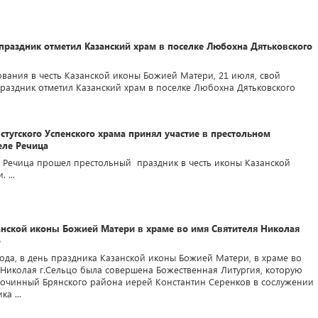
праздник отметил Казанский храм в поселке Любохна Дятьковского
ования в честь Казанской иконы Божией Матери, 21 июля, свой
раздник отметил Казанский храм в поселке Любохна Дятьковского
стугского Успенского храма принял участие в престольном
еле Речица
е Речица прошел престольный праздник в честь иконы Казанской
 ...
анской иконы Божией Матери в храме во имя Святителя Николая
о
года, в день праздника Казанской иконы Божией Матери, в храме во
 Николая г.Сельцо была совершена Божественная Литургия, которую
гочинный Брянского района иерей Константин Серенков в сослужении
а ...