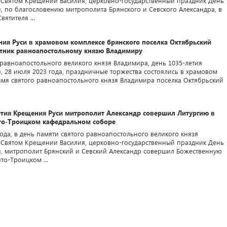
 Святом Крещении Василия, церковно-государственный праздник День
, по благословению митрополита Брянского и Севского Александра, в
вятителя ...
ния Руси в храмовом комплексе брянского поселка Октябрьский
тник равноапостольному князю Владимиру
 равноапостольного великого князя Владимира, день 1035-летия
, 28 июля 2023 года, праздничные торжества состоялись в храмовом
имя святого равноапостольного князя Владимира поселка Октябрьский
летия Крещения Руси митрополит Александр совершил Литургию в
то-Троицком кафедральном соборе
ода, в день памяти святого равноапостольного великого князя
 Святом Крещении Василия, церковно-государственный праздник День
, митрополит Брянский и Севский Александр совершил Божественную
то-Троицком ...