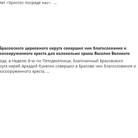
т «Христос посреде нас». ...
Брасовского церковного округа совершил чин благословения и
восооруженного креста для колокольни храма Василия Великого
года, в Неделю 8-ю по Пятидесятнице, благочинный Брасовского
руга иерей Аркадий Кунегин совершил в Брасове чин благословения и
осооруженного креста. ...