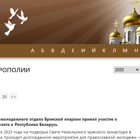
А
Б
В
Д
Е
И
Й
К
Л
М
Н
ТРОПОЛИИ
10
>>
 молодежного отдела Брянской епархии принял участие в
лете в Республики Беларусь
ля 2023 года на подворье Свято-Никольского мужского монастыря в
а проходит долгожданное мероприятие для православной молодежи –