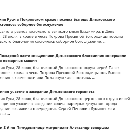
ния Руси в Покровском храме поселка Бытошь Дятьковского
остоялось соборное богослужение
 святого равноапостольного великого князя Владимира, в День
, 28 июля, в храме в честь Покрова Пресвятой Богородицы поселка
вского благочиния состоялось соборное богослужение. ...
Пожарной части священники Дятьковского благочиния совершили
ия пожарных машин
ия Руси, 28 июля, благочинный Дятьковского округа иерей Павел
тоятель храма в честь Покрова Пресвятой Богородицы пос. Бытошь
ения в храме посетили Пожарную часть поселка. ...
нял участие в заседании Дятьковского горсовета
ия Руси, 28 июля, благочинный Дятьковского церковного округа иерей
 принял участие в заседании совета народных депутатов города
едание возглавили председатель Сергей Петрович Лукьяненко и
вы ...
ли 8-й по Пятидесятнице митрополит Александр совершил