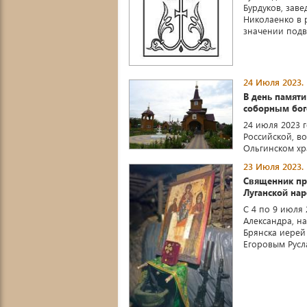
Бурдуков, зав
Николаенко в 
значении подви
24 Июля 2023.
В день памяти
соборным бог
24 июля 2023 
Российской, в
Ольгинском хра
23 Июля 2023.
Священник при
Луганской на
С 4 по 9 июля
Александра, на
Брянска иерей
Егоровым Русла