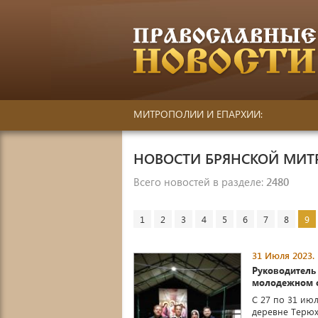
МИТРОПОЛИИ И ЕПАРХИИ:
НОВОСТИ БРЯНСКОЙ МИ
Всего новостей в разделе:
2480
1
2
3
4
5
6
7
8
9
31 Июля 2023.
Руководитель
молодежном с
С 27 по 31 ию
деревне Терюх