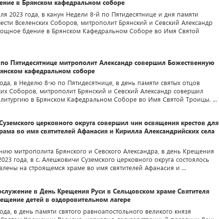
ение в Брянском кафедральном соборе
ля 2023 года, в канун Недели 8-й по Пятидесятнице и дня памяти
шести Вселенских Соборов, митрополит Брянский и Севский Александр
нощное бдение в Брянском Кафедральном Соборе во Имя Святой
 по Пятидесятнице митрополит Александр совершил Божественную
рянском кафедральном соборе
ода, в Неделю 8-ю по Пятидесятнице, в день памяти святых отцов
ких Соборов, митрополит Брянский и Севский Александр совершил
литургию в Брянском Кафедральном Соборе во Имя Святой Троицы. ...
Суземского церковного округа совершил чин освящения крестов для
рама во имя святителей Афанасия и Кирилла Александрийских села
нию митрополита Брянского и Севского Александра, в день Крещения
2023 года, в с. Алешковичи Суземского церковного округа состоялось
влены на строящемся храме во имя святителей Афанасия и ...
ослужение в День Крещения Руси в Сельцовском храме Святителя
сещение детей в оздоровительном лагере
ода, в день памяти святого равноапостольного великого князя