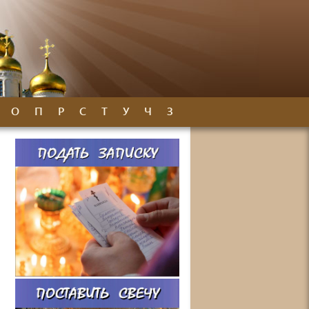
О
П
Р
С
Т
У
Ч
З