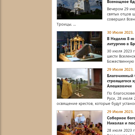
Всенощное бд
Вечером 29 ию
святых отцов 
совершил Все
Троицы. ...
30 Июля 2023.
В Неделю 8-ю
литургию в Б
30 июля 2023 г
шести Вселенс
Божественную 
29 Июля 2023.
Благочинный 
строящегося х
Алешковичи
По благослове
Руси, 28 июля 
освящение крестов, которые будут устано
29 Июля 2023.
Соборное бог
Николая и по
28 июля 2023 г