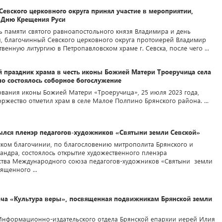
евского церковного округа принял участие в мероприятии,
 Дню Крещения Руси
нь памяти святого равноапостольного князя Владимира и день
, благочинный Севского церковного округа протоиерей Владимир
нную литургию в Петропавловском храме г. Севска, после чего ...
й праздник храма в честь иконы Божией Матери Троеручица села
о состоялось соборное богослужение
ования иконы Божией Матери «Троеручица», 25 июля 2023 года,
оржество отметил храм в селе Малое Полпино Брянского района. ...
рылся пленэр педагогов-художников «Святыни земли Севской»
ском благочинии, по благословению митрополита Брянского и
сандра, состоялось открытие художественного пленэра
ства Международного союза педагогов-художников «Святыни земли
ященного ...
ча «Культура веры», посвященная подвижникам Брянской земли
Информационно-издательского отдела Брянской епархии иерей Илия