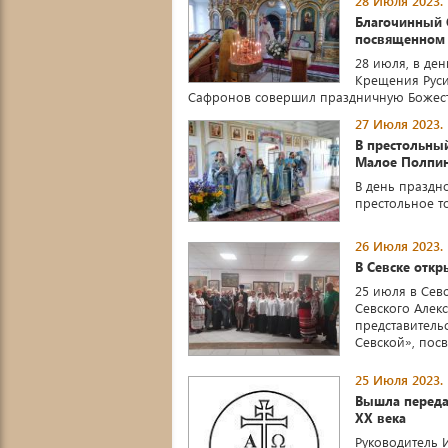
28 Июля 2023.
Благочинный С
посвященном
28 июля, в де
Крещения Руси
Сафронов совершил праздничную Божестве
27 Июля 2023.
В престольны
Малое Полпин
В день праздн
престольное т
26 Июля 2023.
В Севске отк
25 июля в Сев
Севского Алек
представитель
Севской», посв
25 Июля 2023.
Вышла переда
XX века
Руководитель 