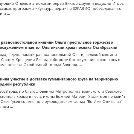
едующий Отделом агиологии иерей Виктор Друян и ведущий Игорь
рамках программы «Культура веры» на 32РАДИО побеседовали о
га ...
 равноапостольной княгини Ольги престольное торжество
ослужением отметил Ольгинский храм поселка Октябрьский
года, в день памяти равноапостольной Ольги, великой княгини
о Святом Крещении Елены, соборное богослужение состоялось в
ме поселка Октябрьский города Брянска. ...
нял участие в доставке гуманитарного груза на территорию
родной республики
 2023 года, по благословению Митрополита Брянского и Севского
стоятель храма в честь иконы Божией Матери "Утоли моя печали" г.
 Олег Гусев совместно с руководителем фонда "Во Имя Отечества"
ном ...