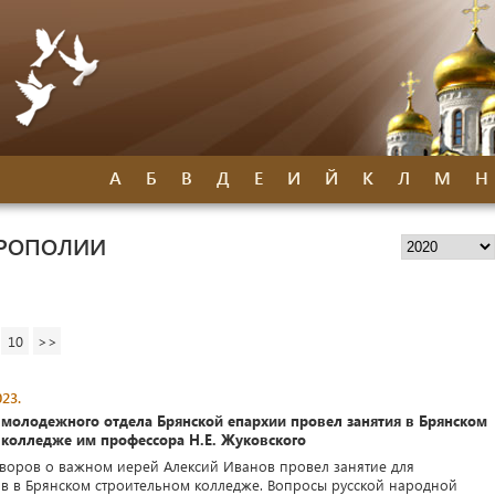
А
Б
В
Д
Е
И
Й
К
Л
М
Н
ТРОПОЛИИ
10
>>
23.
 молодежного отдела Брянской епархии провел занятия в Брянском
 колледже им профессора Н.Е. Жуковского
оворов о важном иерей Алексий Иванов провел занятие для
в в Брянском строительном колледже. Вопросы русской народной