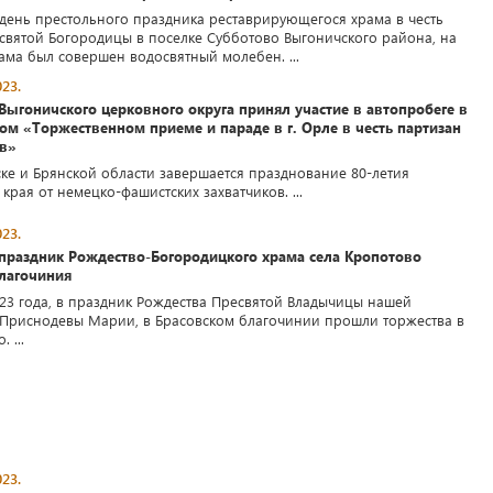
в день престольного праздника реставрирующегося храма в честь
святой Богородицы в поселке Субботово Выгоничского района, на
ама был совершен водосвятный молебен. ...
23.
ыгоничского церковного округа принял участие в автопробеге в
ом «Торжественном приеме и параде в г. Орле в честь партизан
ов»
ске и Брянской области завершается празднование 80-летия
рая от немецко-фашистских захватчиков. ...
23.
праздник Рождество-Богородицкого храма села Кропотово
благочиния
023 года, в праздник Рождества Пресвятой Владычицы нашей
Приснодевы Марии, в Брасовском благочинии прошли торжества в
 ...
23.