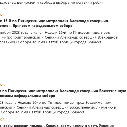
 духовных ценностей и свободы выбора не оставили ребят
...
23.
ли 16-й по Пятидесятнице митрополит Александр совершил
ение в Брянском кафедральном соборе
тября 2023 года, в канун Недели 16-й по Пятидесятнице, пред
 митрополит Брянский и Севский Александр совершил Всенощное
дральном Соборе во Имя Святой Троицы города Брянска. ...
23.
ю по Пятидесятнице митрополит Александр совершил Божественную
рянском кафедральном соборе
023 года, в Неделю 16-ю по Пятидесятнице, пред Воздвижением,
янский и Севский Александр совершил Божественную литургию в
Соборе во Имя Святой Троицы города Брянска. ...
23.
онтеры оказали помощь Карачевскому храму в честь Успения