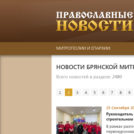
МИТРОПОЛИИ И ЕПАРХИИ:
НОВОСТИ БРЯНСКОЙ МИ
Всего новостей в разделе:
2480
1
2
3
4
5
6
7
8
9
25 Сентября 20
Руководитель
строительном
В рамках разг
первокурснико