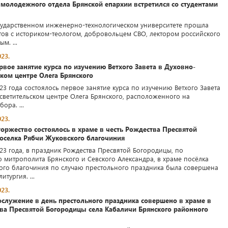
молодежного отдела Брянской епархии встретился со студентами
сударственном инженерно-технологическом университете прошла
нтов с историком-теологом, добровольцем СВО, лектором российского
м. ...
23.
рвое занятие курса по изучению Ветхого Завета в Духовно-
ком центре Олега Брянского
23 года состоялось первое занятие курса по изучению Ветхого Завета
светительском центре Олега Брянского, расположенного на
ора. ...
23.
оржество состоялось в храме в честь Рождества Пресвятой
оселка Рябчи Жуковского благочиния
023 года, в праздник Рождества Пресвятой Богородицы, по
 митрополита Брянского и Севского Александра, в храме посёлка
ого благочиния по случаю престольного праздника была совершена
тургия. ...
23.
ослужение в день престольного праздника совершено в храме в
тва Пресвятой Богородицы села Кабаличи Брянского районного