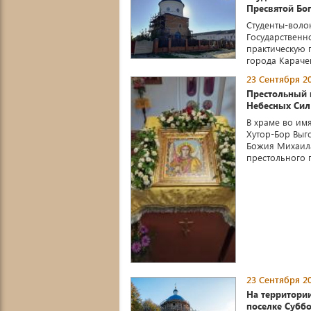
Пресвятой Бо
Студенты-воло
Государственно
практическую 
города Карачева
23 Сентября 20
Престольный 
Небесных Сил
В храме во им
Хутор-Бор Выго
Божия Михаила
престольного п
23 Сентября 20
На территори
поселке Субб