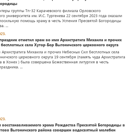
городицы
нтеры группы Тп-32 Карачевского филиала Орловского
го университета им. И.С. Тургенева 22 сентября 2023 года оказали
посильную помощь храму в честь Успения Пресвятой Богородицы
. ...
23.
праздник отметил храм во имя Архистратига Михаила и прочих
 бесплотных села Хутор-Бор Выгоничского церковного округа
я Архистратига Михаила и прочих Небесных Сил бесплотных села
ничского церковного округа 19 сентября (память чуда Архистратига
 в Хонех ) была совершена Божественная литургия в честь
раздника. ...
23.
и восстанавливаемого храма Рождества Пресвятой Богородицы в
отово Выгоничского района совершен водосвятный молебен