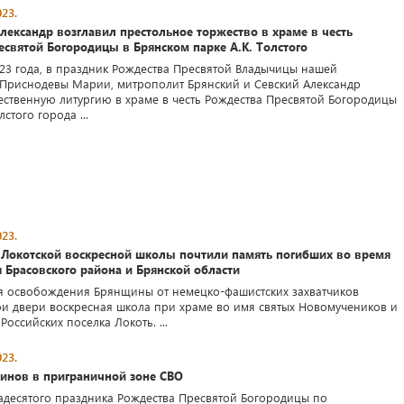
23.
ександр возглавил престольное торжество в храме в честь
святой Богородицы в Брянском парке А.К. Толстого
023 года, в праздник Рождества Пресвятой Владычицы нашей
Приснодевы Марии, митрополит Брянский и Севский Александр
ственную литургию в храме в честь Рождества Пресвятой Богородицы
лстого города ...
23.
 Локотской воскресной школы почтили память погибших во время
 Брасовского района и Брянской области
ия освобождения Брянщины от немецко-фашистских захватчиков
ои двери воскресная школа при храме во имя святых Новомучеников и
оссийских поселка Локоть. ...
23.
инов в приграничной зоне СВО
адесятого праздника Рождества Пресвятой Богородицы по