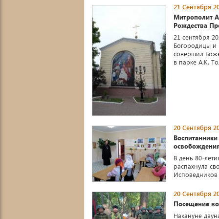
21 Сентября 20
Митрополит Ал
Рождества Пре
21 сентября 2
Богородицы и 
совершил Боже
в парке А.К. То
20 Сентября 20
Воспитанники
освобождения
В день 80-лет
распахнула св
Исповедников Р
20 Сентября 20
Посещение во
Накануне двун