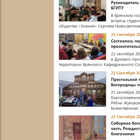
Руководитель 
БГИТУ
В Брянском го
встреча студе
общества «Знание» Сергеем Новосветловы
23 Сентября 20
Состоялось пе
просветительс
22 сентября 20
в Духовно-про
территории Брянского Кафедрального Соб
22 Сентября 20
Престольной т
Богородицы п
21 сентября 2
благословению
Рябчи Жуковск
Божественная ли
22 Сентября 20
Соборное бог
честь Рождес
благочиния