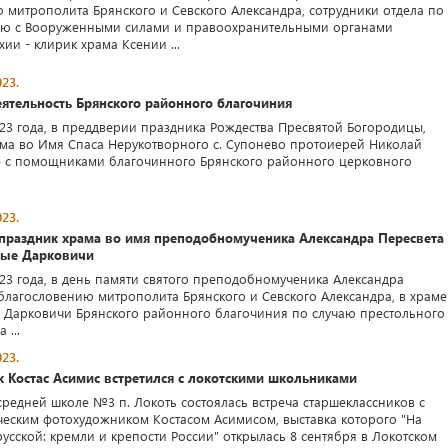
 митрополита Брянского и Севского Александра, сотрудники отдела по
ию с Вооруженными силами и правоохранительными органами
ии - клирик храма Ксении ...
23.
ятельность Брянского районного благочиния
023 года, в преддверии праздника Рождества Пресвятой Богородицы,
ама во Имя Спаса Нерукотворного с. Супонево протоиерей Николай
е с помощниками благочинного Брянского районного церковного
23.
праздник храма во имя преподобномученика Александра Пересвета
вые Дарковичи
023 года, в день памяти святого преподобномученика Александра
 благословению митрополита Брянского и Севского Александра, в храме
 Дарковичи Брянского районного благочиния по случаю престольного
 ...
23.
 Костас Асимис встретился с локотскими школьниками
средней школе №3 п. Локоть состоялась встреча старшеклассников с
ческим фотохудожником Костасом Асимисом, выставка которого "На
усской: кремли и крепости России" открылась 8 сентября в Локотском