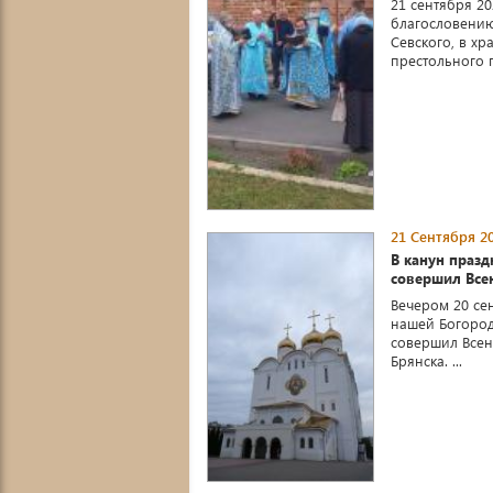
21 сентября 2
благословению
Севского, в х
престольного п
21 Сентября 20
В канун праз
совершил Все
Вечером 20 се
нашей Богород
совершил Все
Брянска. ...