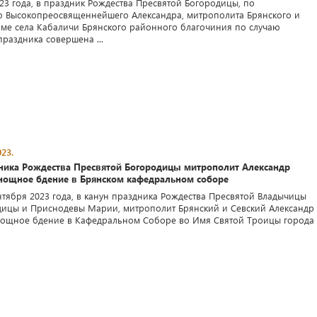
023 года, в праздник Рождества Пресвятой Богородицы, по
 Высокопреосвященнейшего Александра, митрополита Брянского и
раме села Кабаличи Брянского районного благочиния по случаю
раздника совершена ...
23.
дника Рождества Пресвятой Богородицы митрополит Александр
нощное бдение в Брянском кафедральном соборе
нтября 2023 года, в канун праздника Рождества Пресвятой Владычицы
ицы и Приснодевы Марии, митрополит Брянский и Севский Александр
нощное бдение в Кафедральном Соборе во Имя Святой Троицы города