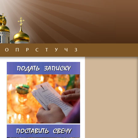
О
П
Р
С
Т
У
Ч
З