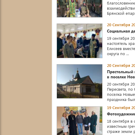
благословению
взаимодейств
Брянской епарх
20 Сентября 20
Социальная де
19 сентября 2
настоятель хр
Елисеев вмест
округа по ...
20 Сентября 20
Престольный 
в поселке Но
20 сентября 2
Пересвета, по
поселка Новые
праздника была
19 Сентября 20
Фотохудожник
18 сентября в 
известным гре
страже земли р