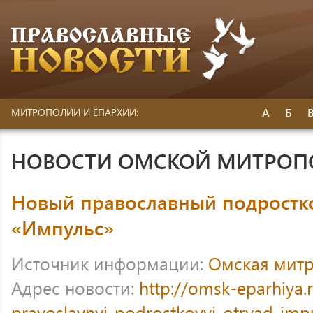
А
Б
МИТРОПОЛИИ И ЕПАРХИИ:
НОВОСТИ ОМСКОЙ МИТРО
Новый православный подростк
«Импульс»
Источник информации:
Омская мит
Адрес новости:
http://omsk-eparhiya.
pravoslavnyj-podrostkovyj-otryad-imp