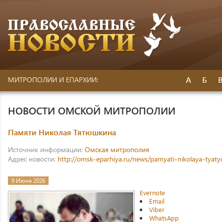
А
Б
МИТРОПОЛИИ И ЕПАРХИИ:
НОВОСТИ ОМСКОЙ МИТРОПОЛИИ
Памяти Николая Тятюшкина
Источник информации:
Омская митрополия
Адрес новости:
http://omsk-eparhiya.ru/news/pamyati-nikolaya-tyaty
9 Июня 2026
Evernote
Email
Viber
WhatsApp