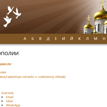
А
Б
В
Д
Е
И
Й
К
Л
М
Н
ОПОЛИИ
 школе
олия
ews/radostnye-vstrechi-v-voskresnoj-shkole/
Evernote
Email
Viber
WhatsApp