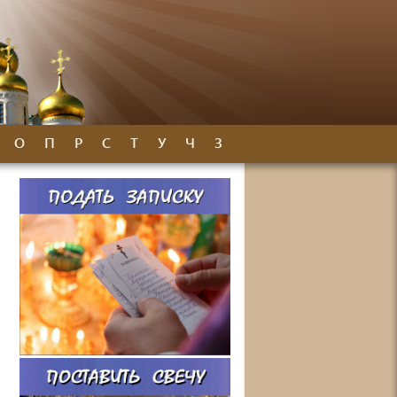
О
П
Р
С
Т
У
Ч
З