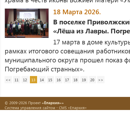
18 Марта 2026.
В поселке Приволжски
«Лёша из Лавры. Погр
17 марта в доме культу
рамках итогового совещания работнико
муниципального округа прошел показ ф
Погребающий странных».
<<
11
12
13
14
15
16
17
18
19
20
>>
© 2009-2026 Проект
«Епархия»»
Система управления сайтом -
CMS «Епархия»