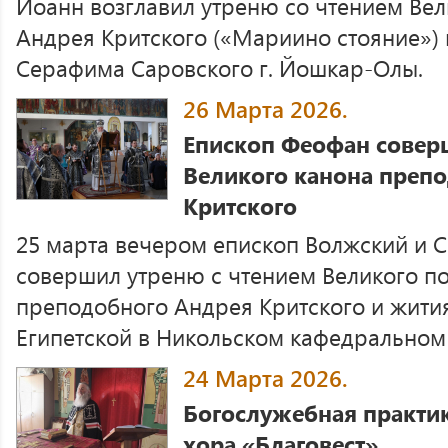
Иоанн возглавил утреню со чтением Вел
Андрея Критского («Мариино стояние»)
Серафима Саровского г. Йошкар-Олы.
26 Марта 2026.
Епископ Феофан совер
Великого канона преп
Критского
25 марта вечером епископ Волжский и 
совершил утреню с чтением Великого п
преподобного Андрея Критского и жит
Египетской в Никольском кафедральном 
24 Марта 2026.
Богослужебная практи
хора «Благовест»