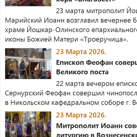
23 марта митрополит Й
Марийский Иоанн возглавил вечернее 
храме Йошкар-Олинского епархиального
иконы Божией Матери «Троеручица».
23 Марта 2026.
Епископ Феофан совер
Великого поста
22 марта вечером еписк
Сернурский Феофан совершил чинопосл
в Никольском кафедральном соборе г. В
23 Марта 2026.
Митрополит Иоанн со
литургию в Вознесенск