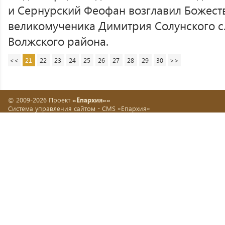
и Сернурский Феофан возглавил Божест
великомученика Димитрия Солунского с
Волжского района.
<<
21
22
23
24
25
26
27
28
29
30
>>
© 2009-2026 Проект
«Епархия»»
Система управления сайтом -
CMS «Епархия»