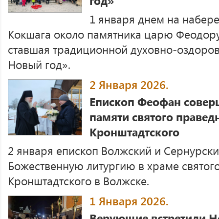
год»
1 января днем на набер
Кокшага около памятника царю Феодор
ставшая традиционной духовно-оздоров
Новый год».
2 Января 2026.
Епископ Феофан совер
памяти святого правед
Кронштадтского
2 января епископ Волжский и Сернурск
Божественную литургию в храме святог
Кронштадтского в Волжске.
1 Января 2026.
Верующие встретили Н