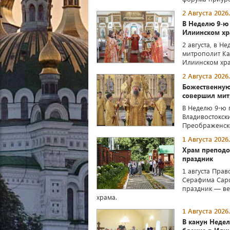
2 Августа 2026.
В Неделю 9-ю
Илиинском хр
2 августа, в Н
митрополит Ка
Илиинском хра
2 Августа 2026.
Божественную
совершил мит
В Неделю 9-ю 
Владивостокск
Преображенско
1 Августа 2026.
Храм преподо
праздник
1 августа Пра
Серафима Саро
праздник — ве
храма.
1 Августа 2026.
В канун Неде