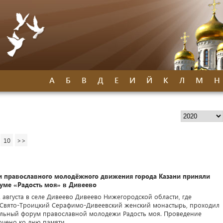
А
Б
В
Д
Е
И
Й
К
Л
М
Н
10
>>
и православного молодёжного движения города Казани приняли
руме «Радость моя» в Дивеево
 августа в селе Дивеево Дивеево Нижегородской области, где
 Свято-Троицкий Серафимо-Дивеевский женский монастырь, проходил
льный форум православной молодежи Радость моя. Проведение
чено ко дню памяти ...