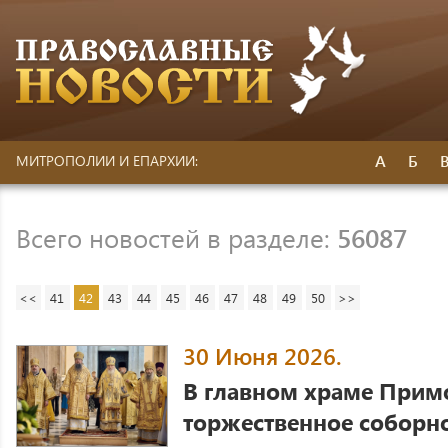
А
Б
МИТРОПОЛИИ И ЕПАРХИИ:
Всего новостей в разделе:
56087
<<
41
42
43
44
45
46
47
48
49
50
>>
30 Июня 2026.
В главном храме Прим
торжественное соборн