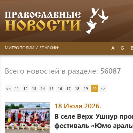
А
Б
МИТРОПОЛИИ И ЕПАРХИИ:
Всего новостей в разделе:
56087
<<
11
12
13
14
15
16
17
18
19
20
>>
18 Июля 2026.
В селе Верх-Ушнур пр
фестиваль «Юмо арал