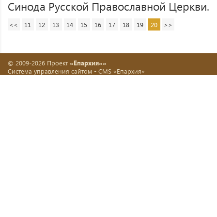
Синода Русской Православной Церкви.
<<
11
12
13
14
15
16
17
18
19
20
>>
© 2009-2026 Проект
«Епархия»»
Система управления сайтом -
CMS «Епархия»