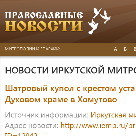
А
Б
МИТРОПОЛИИ И ЕПАРХИИ:
НОВОСТИ ИРКУТСКОЙ МИТ
Шатровый купол с крестом уста
Духовом храме в Хомутово
Источник информации:
Иркутская м
Адрес новости:
http://www.iemp.ru/p
ID=12942