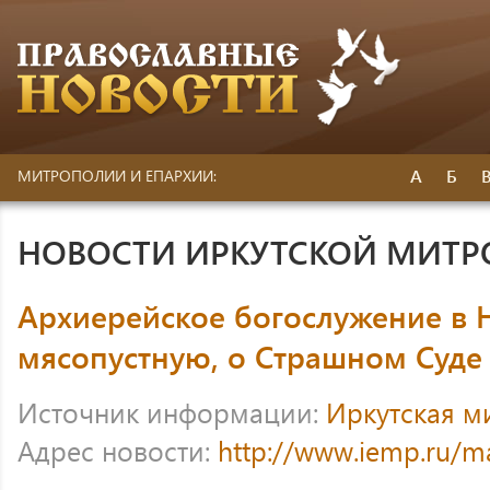
А
Б
МИТРОПОЛИИ И ЕПАРХИИ:
НОВОСТИ ИРКУТСКОЙ МИТ
Архиерейское богослужение в
мясопустную, о Страшном Суде
Источник информации:
Иркутская м
Адрес новости:
http://www.iemp.ru/