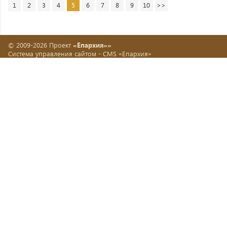
1
2
3
4
5
6
7
8
9
10
>>
© 2009-2026 Проект
«Епархия»»
Система управления сайтом -
CMS «Епархия»