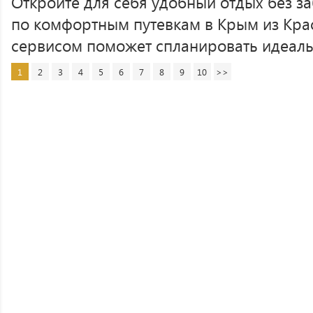
Откройте для себя удобный отдых без за
по комфортным путевкам в Крым из Кра
сервисом поможет спланировать идеальн
1
2
3
4
5
6
7
8
9
10
>>