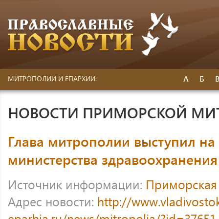
А
Б
МИТРОПОЛИИ И ЕПАРХИИ:
НОВОСТИ ПРИМОРСКОЙ МИ
Глава митрополии выступил на
министерства здравоохранени
Источник информации:
Приморская
Адрес новости:
http://www.vladivosto
eparhia.ru/news/mitropolia/?id=37651