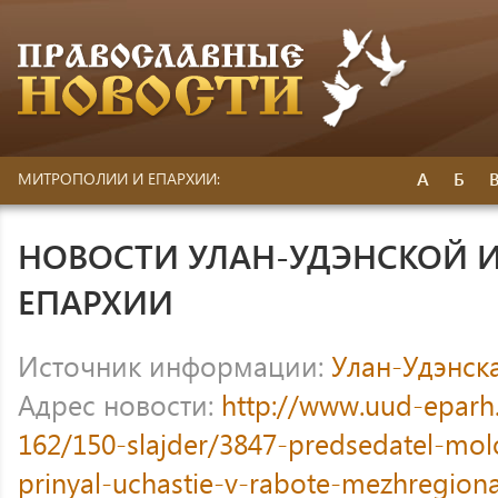
А
Б
МИТРОПОЛИИ И ЕПАРХИИ:
НОВОСТИ УЛАН-УДЭНСКОЙ И
ЕПАРХИИ
Источник информации:
Улан-Удэнск
Адрес новости:
http://www.uud-eparh
162/150-slajder/3847-predsedatel-mo
prinyal-uchastie-v-rabote-mezhregiona