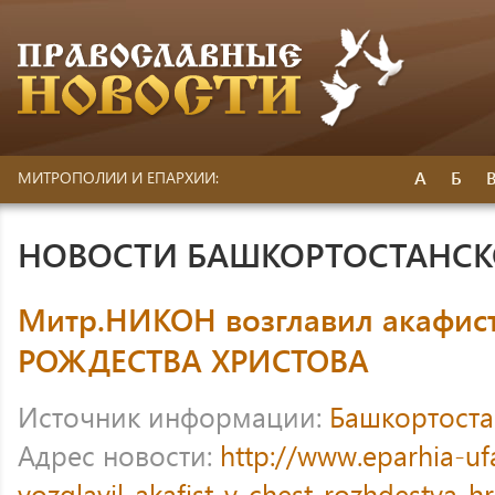
А
Б
МИТРОПОЛИИ И ЕПАРХИИ:
НОВОСТИ БАШКОРТОСТАНС
Митр.НИКОН возглавил акафист
РОЖДЕСТВА ХРИСТОВА
Источник информации:
Башкортоста
Адрес новости:
http://www.eparhia-uf
vozglavil-akafist-v-chest-rozhdestva-h