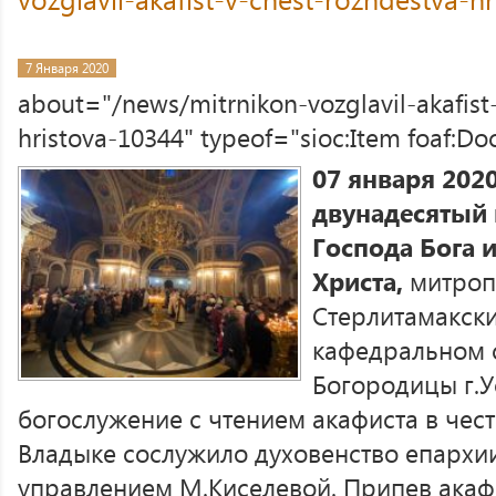
7 Января 2020
about="/news/mitrnikon-vozglavil-akafist
hristova-10344" typeof="sioc:Item foaf:D
07 января 2020
двунадесятый
Господа Бога 
Христа,
митроп
Стерлитамакск
кафедральном 
Богородицы г.У
богослужение с чтением акафиста в че
Владыке сослужило духовенство епархии
управлением М.Киселевой. Припев акаф