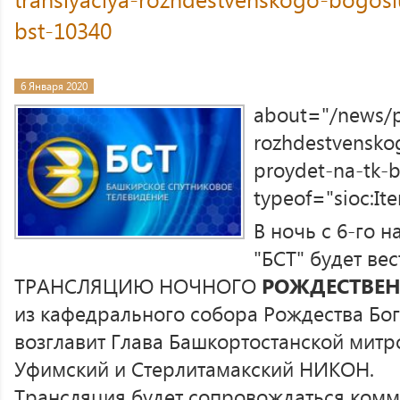
bst-10340
6 Января 2020
about="/news/p
rozhdestvensko
proydet-na-tk-b
typeof="sioc:I
В ночь с 6-го н
"БСТ" будет в
ТРАНСЛЯЦИЮ НОЧНОГО
РОЖДЕСТВЕН
из кафедрального собора Рождества Бо
возглавит Глава Башкортостанской митр
Уфимский и Стерлитамакский НИКОН.
Трансляция будет сопровождаться ком