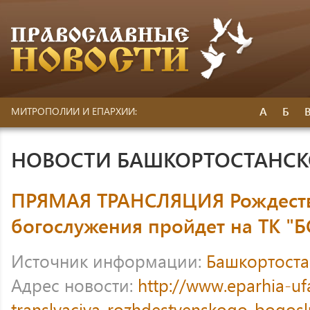
А
Б
МИТРОПОЛИИ И ЕПАРХИИ:
НОВОСТИ БАШКОРТОСТАНС
ПРЯМАЯ ТРАНСЛЯЦИЯ Рождеств
богослужения пройдет на ТК "Б
Источник информации:
Башкортоста
Адрес новости:
http://www.eparhia-u
translyaciya-rozhdestvenskogo-bogosl