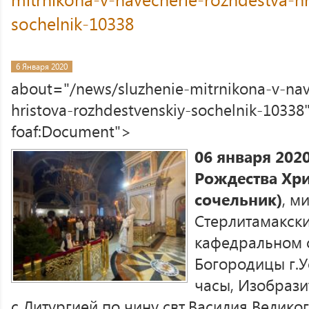
sochelnik-10338
6 Января 2020
about="/news/sluzhenie-mitrnikona-v-nav
hristova-rozhdestvenskiy-sochelnik-10338"
foaf:Document">
06 января 2020
Рождества Хри
сочельник)
, м
Стерлитамакск
кафедральном 
Богородицы г.У
часы, Изобраз
с Литургией по чину свт.Василия Великог