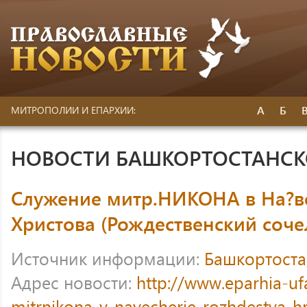
А
Б
МИТРОПОЛИИ И ЕПАРХИИ:
НОВОСТИ БАШКОРТОСТАНС
Служение митр.НИКОНА в На?в
Христова (Рождественский соче
Источник информации:
Башкортоста
Адрес новости:
http://www.eparhia-uf
mitrnikona-v-navecherie-rozhdestva-hr