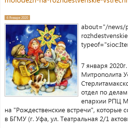
6 Января 2020
about="/news/
rozhdestvenskie
typeof="sioc:I
7 января 2020г
Митрополита У
Стерлитамакск
отдел по дела
епархии РПЦ 
на "Рождественские встречи", которые со
в БГМУ (г. Уфа, ул. Театральная 2/1 актов