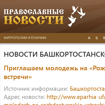
А
Б
МИТРОПОЛИИ И ЕПАРХИИ:
НОВОСТИ БАШКОРТОСТАНС
Приглашаем молодежь на «Рож
встречи»
Источник информации:
Башкортоста
Адрес новости:
http://www.eparhia-uf
molodezh-na-rozhdestvenskie-vstrech