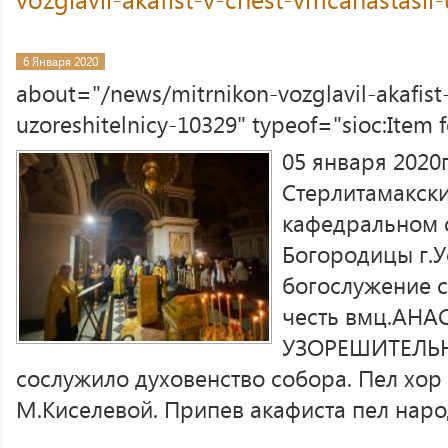
6 Января 2020
about="/news/mitrnikon-vozglavil-akafist
uzoreshitelnicy-10329" typeof="sioc:Item
05 января 2020
Стерлитамакск
кафедральном 
Богородицы г.У
богослужение с
честь вмц.АН
УЗОРЕШИТЕЛЬН
сослужило духовенство собора. Пел хор
М.Киселевой. Припев акафиста пел наро