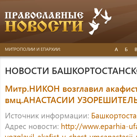
А
Б
МИТРОПОЛИИ И ЕПАРХИИ:
НОВОСТИ БАШКОРТОСТАНС
Митр.НИКОН возглавил акафист
вмц.АНАСТАСИИ УЗОРЕШИТЕ
Источник информации:
Башкортоста
Адрес новости:
http://www.eparhia-uf
vozglavil-akafist-v-chest-vmcanastasii