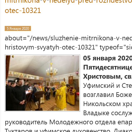
otec-10321
5 Января 2020
about="/news/sluzhenie-mitrnikona-v-ne
hristovym-svyatyh-otec-10321" typeof="s
05 января 2020
Пятидесятнице
Христовым, св
Уфимский и Ст
возглавил Боже
Никольском хр
Владыке сослуж
руководитель Молодежного отдела епа
Туктаров и уфимское духовенство. Диак