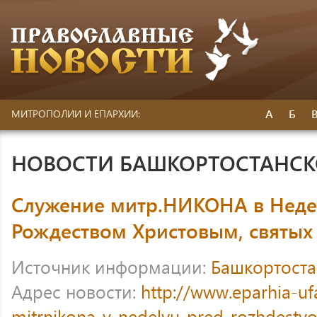
А
Б
МИТРОПОЛИИ И ЕПАРХИИ:
НОВОСТИ БАШКОРТОСТАНС
Служение митр.НИКОНА в Нед
Рождеством Христовым, святых
Источник информации:
Башкортоста
Адрес новости:
http://www.eparhia-uf
mitrnikona-v-nedelyu-pred-rozhdestv