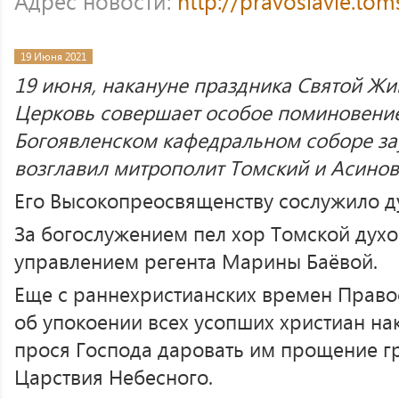
Адрес новости:
http://pravoslavie.to
19 Июня 2021
19 июня, накануне праздника Святой Ж
Церковь совершает особое поминовение
Богоявленском кафедральном соборе з
возглавил митрополит Томский и Асинов
Его Высокопреосвященству сослужило д
За богослужением пел хор Томской дух
управлением регента Марины Баёвой.
Еще с раннехристианских времен Право
об упокоении всех усопших христиан на
прося Господа даровать им прощение гр
Царствия Небесного.