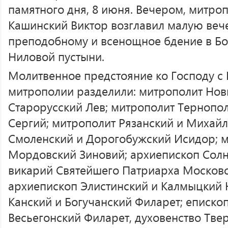
памятного дня, 8 июня. Вечером, митро
Кашинский Виктор возглавил малую веч
преподобному и всенощное бдение в Бо
Ниловой пустыни.
Молитвенное предстояние ко Господу с 
митрополии разделили: митрополит Нов
Старорусский Лев; митрополит Тернопо
Сергий; митрополит Рязанский и Михай
Смоленский и Дорогобужский Исидор; м
Мордовский Зиновий; архиепископ Солн
викарий Святейшего Патриарха Московск
архиепископ Элистинский и Калмыцкий 
Канский и Богучанский Филарет; еписко
Весьегонский Филарет, духовенство Тве