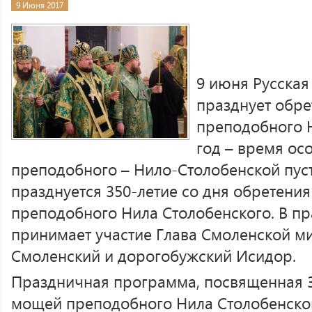
9 Июня 2017
9 июня Русска
празднует обр
преподобного Н
год – время ос
преподобного – Нило-Столобенской пусты
празднуется 350-летие со дня обретени
преподобного Нила Столобенского. В п
принимает участие Глава Смоленской м
Смоленский и дорогобужский Исидор.
Праздничная программа, посвященная 
мощей преподобного Нила Столобенског