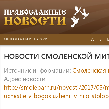
А
Б
МИТРОПОЛИИ И ЕПАРХИИ:
НОВОСТИ СМОЛЕНСКОЙ МИ
Источник информации:
Смоленская
Адрес новости:
http://smoleparh.ru/novosti/2017/06/mi
uchastie-v-bogosluzhenii-v-nilo-stolo