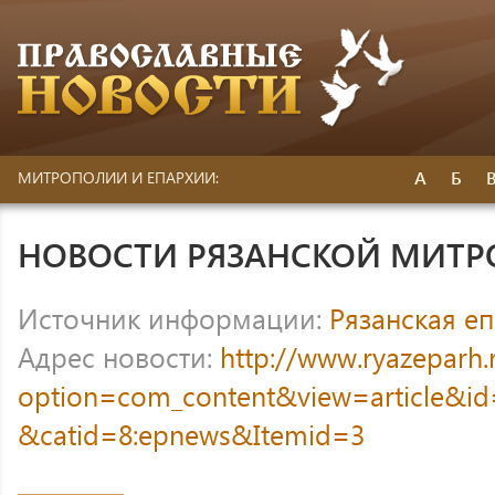
А
Б
МИТРОПОЛИИ И ЕПАРХИИ:
НОВОСТИ РЯЗАНСКОЙ МИТ
Источник информации:
Рязанская е
Адрес новости:
http://www.ryazeparh.
option=com_content&view=article&id=1
&catid=8:epnews&Itemid=3