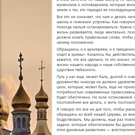
мучеников и исповедников, которые жиз
земле и тех, кто передал ее последующи
Все это не означает, что нам и делать не
школы и гимназии устроены. Как говорил не
Никогда нельзя останавливаться. Нужно 
жизнь развивается, люди ментально, пси
должна искать правильные слова, чтобы у
своему положению.
Обращаюсь и к архиереям, и к священника
ходит в храмы». Казалось бы, действитель
кажется, что все сделано, то это значит,
жизни нашего народа и наше собственно
Царствия Небесного.
Путь у нас еще, может быть, долгий и оче
духовенство никогда не должно удовлетвор
цели, которые, может быть, еще не прих
потребностью современных православных
будет обеспечено. Но если остановимся, с
поспокойнее все делать, и жить поспокой
Я говорю это все не для того, чтобы указат
обращаясь ко всей нашей Церкви, ко вс
бодрствовать. Мы должны, еще раз повтор
задачи, которые обеспечивали бы духовн
этим духовным развитием — всестороннее