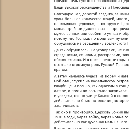
Предстоятель Русской Православной Цер
Ваши Высокопреосвященства и Преосвящ
Благодарю Вас, дорогой владыка, за Ваши
храм, большое количество людей, много д
неплодящая церковь», — которую и Церко
монастырей, ни духовенства, — процвела
мужественных или особенно умных и обр
потому, что Господь по молитвам мучени
обрушилось на сердцевину вселенского 
Да как обрушилось! Не уговорами, не снят
страданиями, ссылками, расстрелами, за
обстоятельства. И в послевоенные годы 
осознало огромную роль Русской Правос
врагом.
А затем начались чудеса: из тюрем и лаге
мой отец служил на Васильевском остро
кладбище, и помню, как однажды в конц
алтаре, и почти во весь голос закричала
и увидели, как по улице Камской в сторо
действительно было потрясение, которое 
заканчиваются.
Так оно и произошло. Церковь Божия вы
1930-е годы, через войну, через новые г
действительно как духовная мать нашего 
В этом, конечно, не наша заслуга, не зас