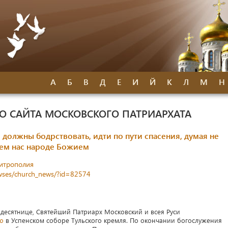
А
Б
В
Д
Е
И
Й
К
Л
М
Н
 САЙТА МОСКОВСКОГО ПАТРИАРХАТА
должны бодрствовать, идти по пути спасения, думая не
щем нас народе Божием
митрополия
newses/church_news/?id=82574
идесятнице, Святейший Патриарх Московский и всея Руси
ю
в Успенском соборе Тульского кремля. По окончании богослужения