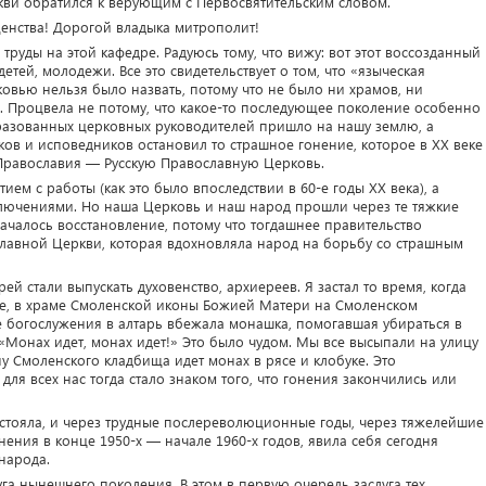
кви обратился к верующим с Первосвятительским словом.
енства! Дорогой владыка митрополит!
 труды на этой кафедре. Радуюсь тому, что вижу: вот этот воссозданный
етей, молодежи. Все это свидетельствует о том, что «языческая
вью нельзя было назвать, потому что не было ни храмов, ни
. Процвела не потому, что какое-то последующее поколение особенно
азованных церковных руководителей пришло на нашу землю, а
ков и исповедников остановил то страшное гонение, которое в XX веке
Православия — Русскую Православную Церковь.
ием с работы (как это было впоследствии в 60-е годы XX века), а
ключениями. Но наша Церковь и наш народ прошли через те тяжкие
началось восстановление, потому что тогдашнее правительство
лавной Церкви, которая вдохновляла народ на борьбу со страшным
рей стали выпускать духовенство, архиереев. Я застал то время, когда
ве, в храме Смоленской иконы Божией Матери на Смоленском
е богослужения в алтарь вбежала монашка, помогавшая убираться в
: «Монах идет, монах идет!» Это было чудом. Мы все высыпали на улицу
ну Смоленского кладбища идет монах в рясе и клобуке. Это
для всех нас тогда стало знаком того, что гонения закончились или
стояла, и через трудные послереволюционные годы, через тяжелейшие
онения в конце 1950-х — начале 1960-х годов, явила себя сегодня
народа.
луга нынешнего поколения. В этом в первую очередь заслуга тех