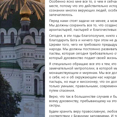
Особенно ясно мне все то, о чем я сейча
месте, потому что это действительно исто
сознании многих верующих людей, особен
запечатлелось.
Перед нами стоят задачи не менее, а мо
Мы должны сохранить все то, что создан
архипастырей, пастырей и благочестивых
Сегодня, в эти годы благополучия, никто
благодарить Бога и ничего при этом не 
Церкви того, чего не требовало предыд
народа. Мы должны постоянно развивать 
паствы, которая сегодня требовательно 
который духовенство подает своей жизн
Я специально обращаю все это к тем, кто
замечательной митрополии, в которой мы
монашествующим и мирянам. Мы все долж
о себе, но и об окружающем нас народе
пастырь, но еще и миссионер, что он долж
только умными, правильными, современн
путем спасения.
Верю, что так в большинстве случаев и 
всему духовенству, пребывающему на это
сестры.
Будем хранить веру православную, любовь
соответствии с Божиими заповедями. И т