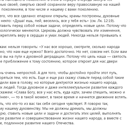
нью своей, смертью своей сохранили веру православную на нашей
м поколениям, в том числе и нашему с вами поколению.
чего, что все сделано: епархии открыты, храмы построены, духовные
кто: «Душа! ешь, пей, веселись, все у тебя есть» (см. Лк. 12:19).
ставить перед собой новые задачи, определять новые цели. Потому что
хологически меняются. Церковь должна чувствовать эти изменения,
креплять веру в сердцах и умах людей. Никогда нельзя привыкать к
м: нельзя говорить: «У нас все хорошо, смотрите, сколько народа
но, что нам еще нужно? Всего достаточно. Но нет, совсем нет. Если вам
 что вы на пути к духовной деградации. Потому что цель наша — святость
е приближение к тому состоянию, которое откроет для нас двери
нь-очень непростой. А для того, чтобы достойно пройти этот путь,
яться тем, что есть. Еще и еще раз скажу: ставьте перед собой такие
одили вам в голову, но которые диктуются жизнью нашего народа,
 людей. Тогда духовное и даже интеллектуальное развитие каждого
кажем: «Слава Богу, все у нас есть, куда идти, зачем спешить, можно и
нее», — то в такой момент, в такое время и начнется движение вспять.
ь, что кто-то из вас так себя сегодня чувствует. Я говорю так,
ему нашему духовенству. Мы не должны дремать, мы должны
ю, ставить новые цели и задачи и достигать этих целей, выполнять
ое развитие и совершенствование жизни нашего народа, а вместе с
, подлинное развитие нашего Отечества.