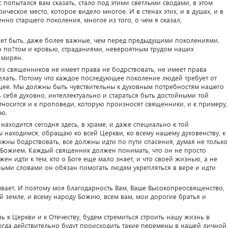
с попытался вам сказать, стало под этими светлыми сводами, в этом
рическое место, которое видело многое. И в стенах этих, и в душах, и в
но старшего поколения, многое из того, о чем я сказал,
жет быть, даже более важные, чем перед предыдущими поколениями.
о по?том и кровью, страданиями, невероятным трудом наших
 мирян.
 из священников не имеет права не бодрствовать, не имеет права
делать. Потому что каждое последующее поколение людей требует от
ущее. Мы должны быть чувствительны к духовным потребностям нашего
себя духовно, интеллектуально и стараться быть достойными той
относится и к проповеди, которую произносят священники, и к примеру,
ью.
 находится сегодня здесь, в храме, и даже специально к той
 находимся, обращаю ко всей Церкви, ко всему нашему духовенству, к
ны бодрствовать, все должны идти по пути спасения, думая не только
 Божием. Каждый священник должен понимать, что он не просто
ен идти к тем, кто о Боге еще мало знает, и что своей жизнью, а не
ыми словами он обязан помогать людям укрепляться в вере и идти
бывает. И поэтому моя благодарность Вам, Ваше Высокопреосвященство,
й земле, и всему народу Божию, всем вам, мои дорогие братья и
 к Церкви и к Отечеству, будем стремиться строить нашу жизнь в
огда действительно будут происходить такие перемены в нашей личной,