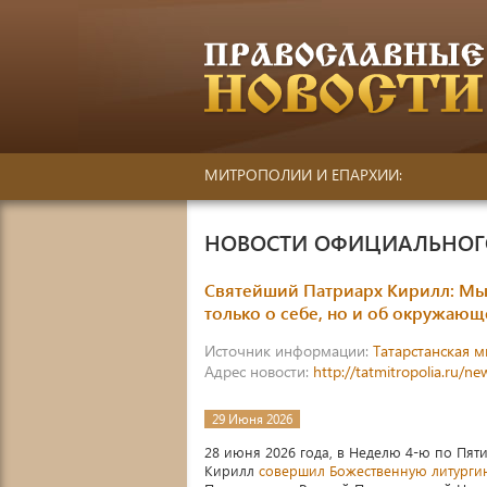
МИТРОПОЛИИ И ЕПАРХИИ:
НОВОСТИ ОФИЦИАЛЬНОГО
Святейший Патриарх Кирилл: Мы 
только о себе, но и об окружаю
Источник информации:
Татарстанская 
Адрес новости:
http://tatmitropolia.ru/
29 Июня 2026
28 июня 2026 года, в Неделю 4-ю по Пят
Кирилл
совершил Божественную литурги