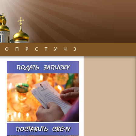
О
П
Р
С
Т
У
Ч
З