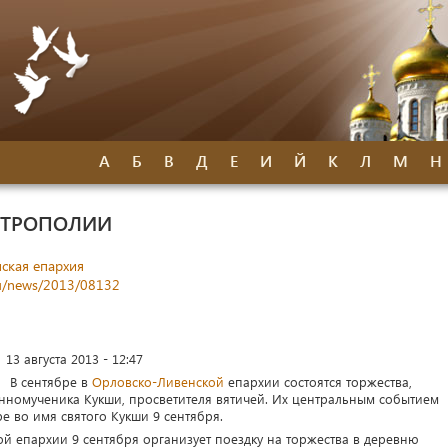
А
Б
В
Д
Е
И
Й
К
Л
М
Н
ИТРОПОЛИИ
ская епархия
ru/news/2013/08132
13 августа 2013 - 12:47
В сентябре в
Орловско-Ливенской
епархии состоятся торжества,
номученика Кукши, просветителя вятичей. Их центральным событием
е во имя святого Кукши 9 сентября.
й епархии 9 сентября организует поездку на торжества в деревню