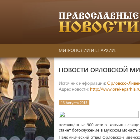
МИТРОПОЛИИ И ЕПАРХИИ:
НОВОСТИ ОРЛОВСКОЙ М
Источник информации:
Орловско-Ливен
Адрес новости:
http://www.orel-eparhia.
13 Августа 2013
посвящённые 900-летию кончины священ
станет богослужение в мужском монастыр
Паломнический отдел Орловско-Ливенско