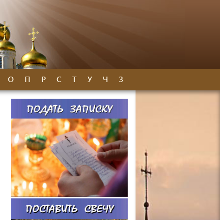
О
П
Р
С
Т
У
Ч
З