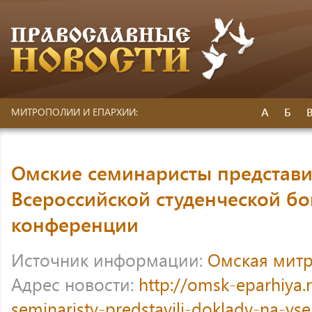
А
Б
МИТРОПОЛИИ И ЕПАРХИИ:
Омские семинаристы представи
Всероссийской студенческой бо
конференции
Источник информации:
Омская мит
Адрес новости:
http://omsk-eparhiya
seminaristy-predstavili-doklady-na-vser